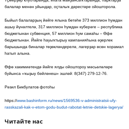
Үҫмерҙәр клубтарында, ихата майҙансыҡтарында, парктарҙа
балалар менән уйындар, оҫталыҡ дәрестәре ойошторола.
Быйыл балаларҙың йәйге ялына бөтәһе 373 миллион һумдан
ашыу йүнәлтелә, 317 миллион һумдан күберәге – республика
бюджетынан субвенция, 57 миллион һум самаһы – Өфө
бюджетынан. Йәйге һауыҡтырыу кампанияһына әҙерлек
барышында биналар төҙөкләндерелә, лагерҙар өсөн ҡорамал
һатып алына.
Өфө хакимиәтендә йәйге ялды ойоштороу мәсьәләләре
буйынса «ҡыҙыу бәйләнеш» эшләй: 8(347) 279-12-76.
Рәзил Бикбулатов фотоһы
https://
www.bashinform.ru/news/1569536-v-administratsii-ufy-
rasskazali-kak-v-etom-godu-budut-rabotat-letnie-detskie-lagerya/
Читайте нас