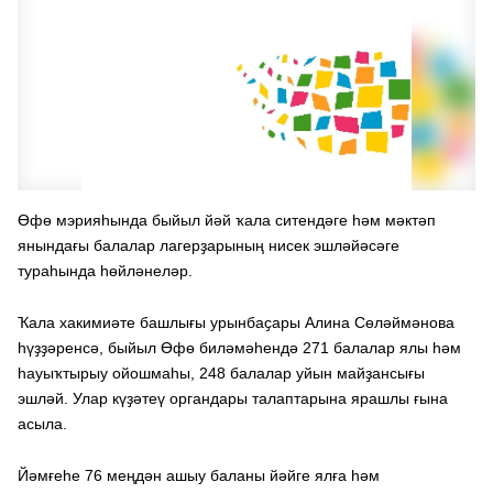
Өфө мэрияһында быйыл йәй ҡала ситендәге һәм мәктәп
янындағы балалар лагерҙарының нисек эшләйәсәге
тураһында һөйләнеләр.
Ҡала хакимиәте башлығы урынбаҫары Алина Сөләймәнова
һүҙҙәренсә, быйыл Өфө биләмәһендә 271 балалар ялы һәм
һауыҡтырыу ойошмаһы, 248 балалар уйын майҙансығы
эшләй. Улар күҙәтеү органдары талаптарына ярашлы ғына
асыла.
Йәмғеһе 76 меңдән ашыу баланы йәйге ялға һәм