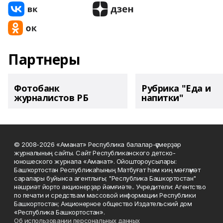
Партнеры
Фотобанк
Рубрика "Еда и
журналистов РБ
напитки"
© 2008-2026 «Аманат» Республика балалар-үҫмерҙәр
журналының сайты. Сайт Республиканского детско-
юношеского журнала «Аманат». Ойоштороусылары:
Башҡортостан Республикаһының Матбуғат һәм киң мәғлүмәт
саралары буйынса агентлығы; "Республика Башкортостан"
нәшриәт йорто акционерҙар йәмғиәте.. Учредители: Агентство
по печати и средствам массовой информации Республики
Башкортостан; Акционерное общество Издательский дом
«Республика Башкортостан».
Об использовании персональных данных