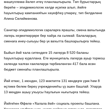
мәшғүллеккә йәлеп итеү планлаштырыла. Төп бурыстарҙың
береһе – эпидемиологик хәлде иҫәпкә алып, йәйге
һауыҡтырыу кампанияһын хәүефһеҙ үткәреү, тип билдәләне
Алина Сөләймәнова.
Санитар-эпидемиологик сараларға ярашлы, смена ваҡытында
лагерь хеҙмәткәрҙәре бер ҡайҙа ла сыҡмай. Балаларҙың
сменаға инеү-сығыуы бер үк ваҡытта башҡарылырға тейеш.
Быйыл йәй ҡала ситендәге 15 лагерҙа 8 520 баланы
һауыҡтырыу күҙаллана. Ете муниципаль лагерҙа ауыр тормош
хәлендә ҡалған ғаиләләрҙә тәрбиәләнгән 417 бала өсөн
бюджет сменаһы планлаштырыла.
Йәй еткәс, 1 июндән, 123 мәктәптә 131 көндөҙгө үҙәк һәм 8
өҫтәмә белем биреү учреждениеһы үҙ эшен башлай. Уларҙа
13 меңдән ашыу уҡыусы һаулығын нығытырға тейеш.
Йәйгеһен Өфөлә «Ҡалала йәй» социаль проекты башлана.