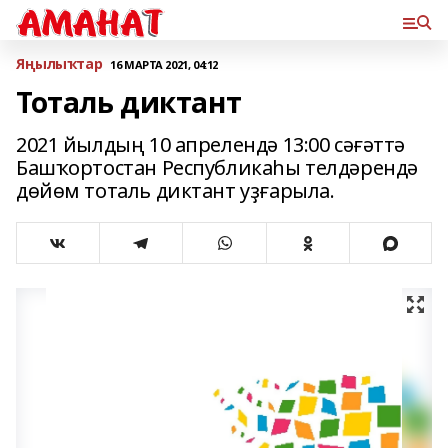
Яңылыҡтар
16 МАРТА 2021, 04:12
Тоталь диктант
2021 йылдың 10 апрелендә 13:00 сәғәттә
Башҡортостан Республикаһы телдәрендә
дөйөм тоталь диктант уҙғарыла.