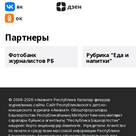
Партнеры
Фотобанк
Рубрика "Еда и
журналистов РБ
напитки"
© 2008-2026 «Аманат» Республика балалар-үҫмерҙәр
журналының сайты. Сайт Республиканского детско-
юношеского журнала «Аманат». Ойоштороусылары:
Башҡортостан Республикаһының Матбуғат һәм киң мәғлүмәт
саралары буйынса агентлығы; "Республика Башкортостан"
нәшриәт йорто акционерҙар йәмғиәте.. Учредители: Агентство
по печати и средствам массовой информации Республики
Башкортостан; Акционерное общество Издательский дом