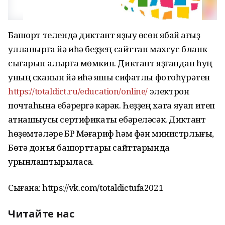
Башҡорт телендә диктант яҙыу өсөн ябай ҡағыҙ
ҡулланырға йә иһә беҙҙең сайттан махсус бланк
сығарып алырға мөмкин. Диктант яҙғандан һуң
уның сканын йә иһә яҡшы сифатлы фотоһүрәтен
https://totaldict.ru/education/online/
электрон
почтаһына ебәрергә кәрәк. Һеҙҙең хатҡа яуап итеп
ҡатнашыусы сертификаты ебәреләсәк. Диктант
һөҙөмтәләре БР Мәғариф һәм фән министрлығы,
Бөтә донъя башҡорттары сайттарында
урынлаштырыласаҡ.
Сығанаҡ: https://vk.com/totaldictufa2021
Читайте нас