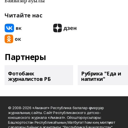
Байназар ауылы
Читайте нас
Партнеры
Фотобанк
Рубрика "Еда и
журналистов РБ
напитки"
© 2008-2026 «Аманат» Республика балалар-үҫмерҙәр
журналының сайты. Сайт Республиканского детско-
юношеского журнала «Аманат». Ойоштороусылары:
Башҡортостан Республикаһының Матбуғат һәм киң мәғлүмәт
саралары буйынса агентлығы; "Республика Башкортостан"