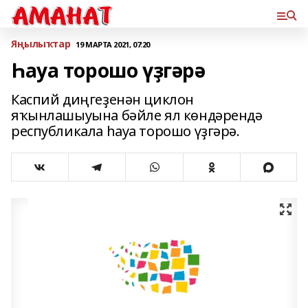
Яңылыҡтар
19 МАРТА 2021, 07:20
Һауа торошо үҙгәрә
Каспий диңгеҙенән циклон
яҡынлашыуына бәйле ял көндәрендә
республикала һауа торошо үҙгәрә.