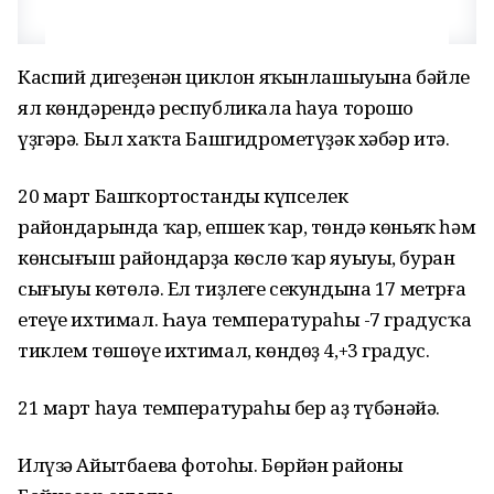
Каспий диңгеҙенән циклон яҡынлашыуына бәйле
ял көндәрендә республикала һауа торошо
үҙгәрә. Был хаҡта Башгидрометүҙәк хәбәр итә.
20 март Башҡортостандың күпселек
райондарында ҡар, епшек ҡар, төндә көньяҡ һәм
көнсығыш райондарҙа көслө ҡар яуыуы, буран
сығыуы көтөлә. Ел тиҙлеге секундына 17 метрға
етеүе ихтимал. Һауа температураһы -7 градусҡа
тиклем төшөүе ихтимал, көндөҙ 4,+3 градус.
21 март һауа температураһы бер аҙ түбәнәйә.
Илүзә Айытбаева фотоһы. Бөрйән районы