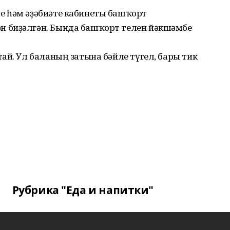
е һәм әҙәбиәте кабинеты башҡорт
 биҙәлгән. Бында башҡорт телен йәкшәмбе
ай. Ул баланың затына бәйле түгел, бары тик
Рубрика "Еда и напитки"