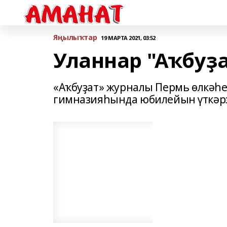
Яңылыҡтар
19 МАРТА 2021, 03:52
Уланнар "Аҡбуҙ
«Аҡбуҙат» журналы Пермь өлкәһе
гимназияһында юбилейын үткәр