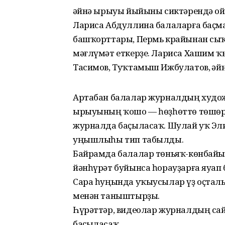
Ғәйнә ырыуы йыйыны сиктәрендә о
Лариса Абдуллина балаларға баҫма
башҡорттары, Пермь крайынан сы
мәғлүмәт еткерҙе. Лариса Хашим ҡ
Тасимов, Туҡтамыш Ижбулатов, Ғәй
Артабан балалар журналдың худож
ырыуының ҡошо — һөҙһөттө төшөрҙө
журналда баҫыласаҡ. Шулай уҡ Эли
уңышлыһы тип табылды.
Байрамда балалар төньяҡ-көнбайы
йәнһүрәт буйынса һорауҙарға яуап 
Сара һуңында уҡыусылар үҙ оҫталы
менән таныштырҙы.
Һүрәттәр, видеолар журналдың сай
баҫыласаҡ.