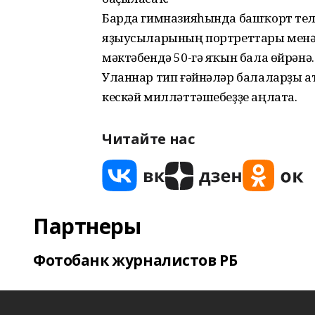
Барда гимназияһында башҡорт тел
яҙыусыларының портреттары менән
мәктәбендә 50-гә яҡын бала өйрәнә.
Уланнар тип ғәйнәләр балаларҙы ат
кескәй милләттәшебеҙҙе аңлата.
Читайте нас
Партнеры
Фотобанк журналистов РБ