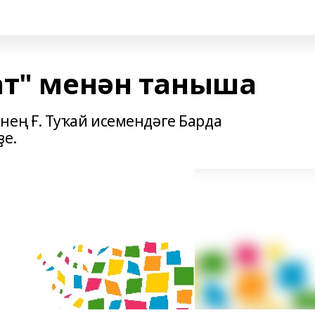
ат" менән таныша
нең Ғ. Туҡай исемендәге Барда
ҙе.