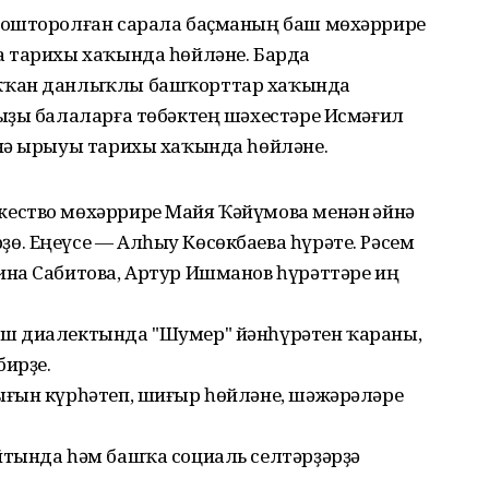
йошторолған сарала баҫманың баш мөхәррире
 тарихы хаҡында һөйләне. Барда
ҡҡан данлыҡлы башҡорттар хаҡында
ыҙы балаларға төбәктең шәхестәре Исмәғил
нә ырыуы тарихы хаҡында һөйләне.
ество мөхәррире Майя Ҡәйүмова менән Ғәйнә
. Еңеүсе — Алһыу Көсөкбаева һүрәте. Рәсем
на Сабитова, Артур Ишманов һүрәттәре иң
ш диалектында "Шумер" йәнһүрәтен ҡараны,
бирҙе.
ғын күрһәтеп, шиғыр һөйләне, шәжәрәләре
тында һәм башҡа социаль селтәрҙәрҙә