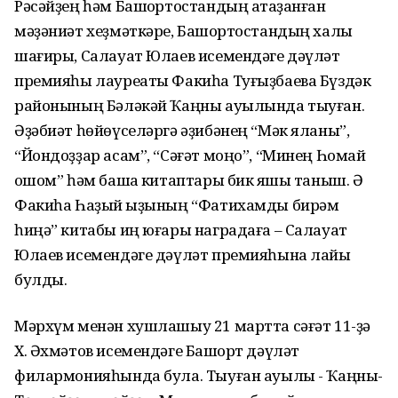
Рәсәйҙең һәм Башҡортостандың атҡаҙанған
мәҙәниәт хеҙмәткәре, Башҡортостандың халыҡ
шағиры, Салауат Юлаев исемендәге дәүләт
премияһы лауреаты Факиһа Туғыҙбаева Бүздәк
районының Бәләкәй Ҡаңны ауылында тыуған.
Әҙәбиәт һөйөүселәргә әҙибәнең “Мәк яланы”,
“Йондоҙҙар асам”, “Сәғәт моңо”, “Минең Һомай
ҡошом” һәм башҡа китаптары бик яҡшы таныш. Ә
Факиһа Һаҙый ҡыҙының “Фатихамды бирәм
һиңә” китабы иң юғары наградаға – Салауат
Юлаев исемендәге дәүләт премияһына лайыҡ
булды.
Мәрхүм менән хушлашыу 21 мартта сәғәт 11-ҙә
Х. Әхмәтов исемендәге Башҡорт дәүләт
филармонияһында була. Тыуған ауылы - Ҡаңны-