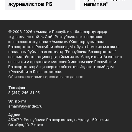
журналистов РБ
напитки"
© 2008-2026 «Аманат» Республика балалар-үҫмерҙәр
журналының сайты. Сайт Республиканского детско-
юношеского журнала «Аманат». Ойоштороусылары:
Башҡортостан Республикаһының Матбуғат һәм киң мәғлүмәт
саралары буйынса агентлығы; "Республика Башкортостан"
нәшриәт йорто акционерҙар йәмғиәте.. Учредители: Агентство
по печати и средствам массовой информации Республики
Башкортостан; Акционерное общество Издательский дом
«Республика Башкортостан».
Об использовании персональных данных
Телефон
8 (347) 246-31-05
Эл. почта
amanat@yandex.ru
Адрес
450079, Республика Башкортостан, г. Уфа, ул. 50-летия
Октября, 13, 7 этаж