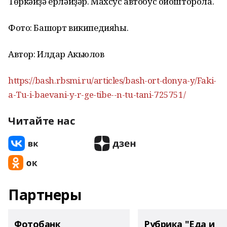
Төркәйҙә ерләйҙәр. Махсус автобус ойошторола.
Фото: Башҡорт википедияһы.
Автор: Илдар Акьюлов
https://bash.rbsmi.ru/articles/bash-ort-donya-y/Faki-
a-Tu-i-baevani-y-r-ge-tibe--n-tu-tani-725751/
Читайте нас
Партнеры
Фотобанк
Рубрика "Еда и