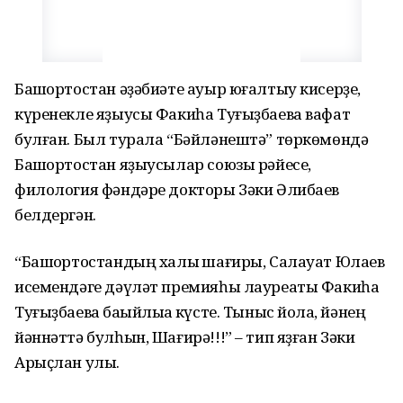
Башҡортостан әҙәбиәте ауыр юғалтыу кисерҙе,
күренекле яҙыусы Факиһа Туғыҙбаева вафат
булған. Был турала “Бәйләнештә” төркөмөндә
Башҡортостан яҙыусылар союзы рәйесе,
филология фәндәре докторы Зәки Әлибаев
белдергән.
“Башҡортостандың халыҡ шағиры, Салауат Юлаев
исемендәге дәүләт премияһы лауреаты Факиһа
Туғыҙбаева баҡыйлыҡҡа күсте. Тыныс йоҡла, йәнең
йәннәттә булһын, Шағирә!!!” – тип яҙған Зәки
Арыҫлан улы.