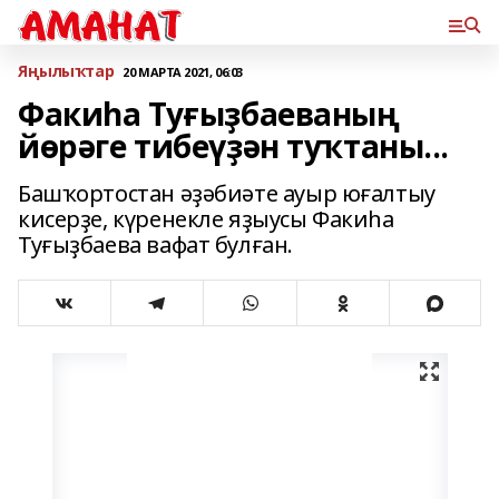
Яңылыҡтар
20 МАРТА 2021, 06:03
Факиһа Туғыҙбаеваның
йөрәге тибеүҙән туҡтаны...
Башҡортостан әҙәбиәте ауыр юғалтыу
кисерҙе, күренекле яҙыусы Факиһа
Туғыҙбаева вафат булған.