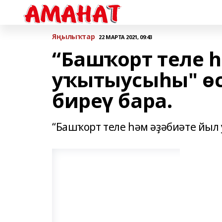
Яңылыҡтар
22 МАРТА 2021, 09:43
“Башҡорт теле 
уҡытыусыһы" ө
биреү бара.
“Башҡорт теле һәм әҙәбиәте йыл