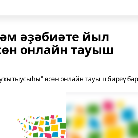
һәм әҙәбиәте йыл
сөн онлайн тауыш
 уҡытыусыһы" өсөн онлайн тауыш биреү бар