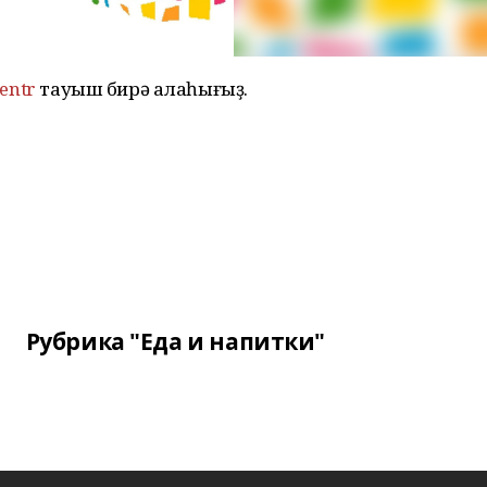
sentr
тауыш бирә алаһығыҙ.
Рубрика "Еда и напитки"