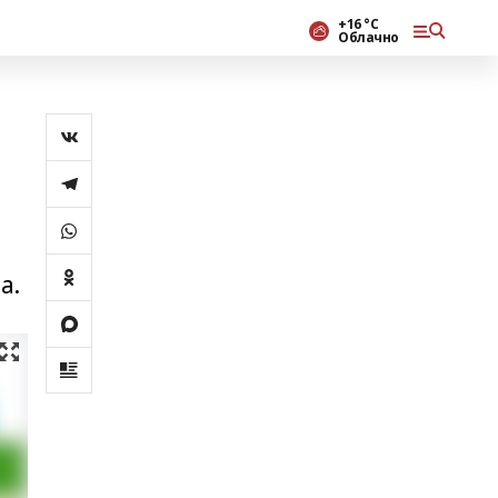
+16 °С
Облачно
а.