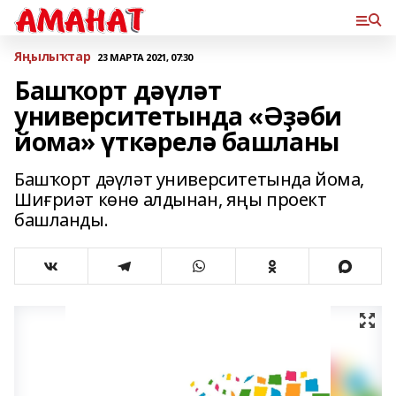
Яңылыҡтар
23 МАРТА 2021, 07:30
Башҡорт дәүләт
университетында «Әҙәби
йома» үткәрелә башланы
Башҡорт дәүләт университетында йома,
Шиғриәт көнө алдынан, яңы проект
башланды.