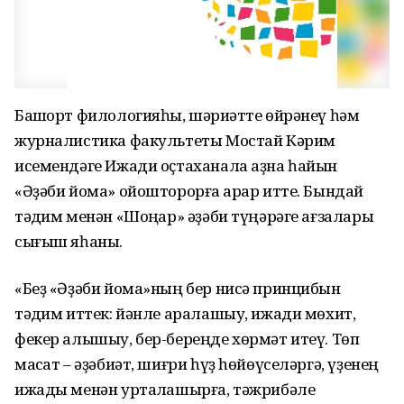
Башҡорт филологияһы, шәрҡиәтте өйрәнеү һәм
журналистика факультеты Мостай Кәрим
исемендәге Ижади оҫтаханала аҙна һайын
«Әҙәби йома» ойошторорға ҡарар итте. Бындай
тәҡдим менән «Шоңҡар» әҙәби түңәрәге ағзалары
сығыш яһаны.
«Беҙ «Әҙәби йома»ның бер нисә принцибын
тәҡдим иттек: йәнле аралашыу, ижади мөхит,
фекер алышыу, бер-береңде хөрмәт итеү. Төп
маҡсат – әҙәбиәт, шиғри һүҙ һөйөүселәргә, үҙенең
ижады менән уртаҡлашырға, тәжрибәле