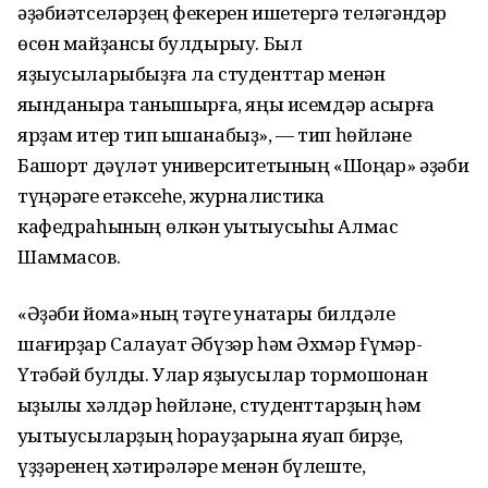
әҙәбиәтселәрҙең фекерен ишетергә теләгәндәр
өсөн майҙансыҡ булдырыу. Был
яҙыусыларыбыҙға ла студенттар менән
яҡынданыраҡ танышырға, яңы исемдәр асырға
ярҙам итер тип ышанабыҙ», — тип һөйләне
Башҡорт дәүләт университетының «Шоңҡар» әҙәби
түңәрәге етәксеһе, журналистика
кафедраһының өлкән уҡытыусыһы Алмас
Шаммасов.
«Әҙәби йома»ның тәүге ҡунаҡтары билдәле
шағирҙар Салауат Әбүзәр һәм Әхмәр Ғүмәр-
Үтәбәй булды. Улар яҙыусылар тормошонан
ҡыҙыҡлы хәлдәр һөйләне, студенттарҙың һәм
уҡытыусыларҙың һорауҙарына яуап бирҙе,
үҙҙәренең хәтирәләре менән бүлеште,