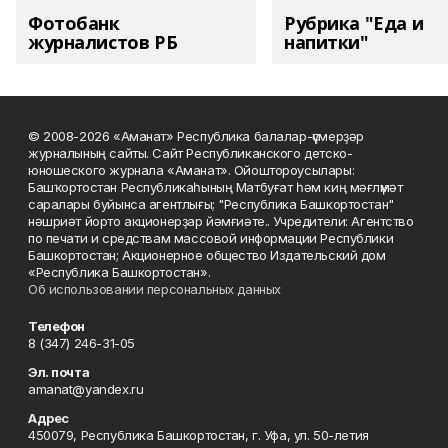
Фотобанк
Рубрика "Еда и
журналистов РБ
напитки"
© 2008-2026 «Аманат» Республика балалар-үҫмерҙәр
журналының сайты. Сайт Республиканского детско-
юношеского журнала «Аманат». Ойоштороусылары:
Башҡортостан Республикаһының Матбуғат һәм киң мәғлүмәт
саралары буйынса агентлығы; "Республика Башкортостан"
нәшриәт йорто акционерҙар йәмғиәте.. Учредители: Агентство
по печати и средствам массовой информации Республики
Башкортостан; Акционерное общество Издательский дом
«Республика Башкортостан».
Об использовании персональных данных
Телефон
8 (347) 246-31-05
Эл. почта
amanat@yandex.ru
Адрес
450079, Республика Башкортостан, г. Уфа, ул. 50-летия