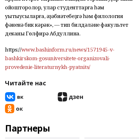
ойошторолор, улар студенттарға һәм
уҡытыусыларға, әҙәбиәтебеҙгә һәм филология
фәненә бик кәрәк», — тип билдәләне факультет
деканы Гөлфирә Абдуллина.
https://
www.bashinform.ru/news/1571945-v-
bashkirskom-gosuniversitete-organizovali-
provedenie-literaturnykh-pyatnits/
Читайте нас
Партнеры