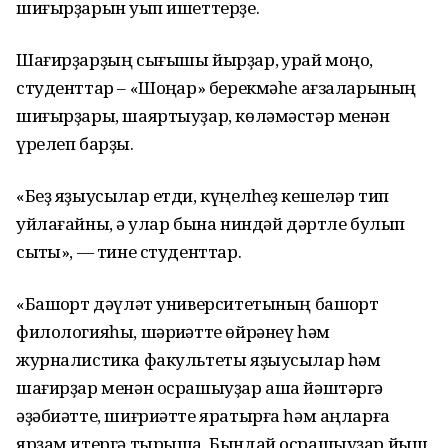
шиғырҙарын уҡып ишеттерҙе.
Шағирҙарҙың сығышы йырҙар, ҡурай моңо,
студенттар – «Шоңҡар» берекмәһе ағзаларының
шиғырҙары, шаяртыуҙар, көләмәстәр менән
үрелеп барҙы.
«Беҙ яҙыусылар етди, күңелһеҙ кешеләр тип
уйлағайныҡ, ә улар бына ниндәй дәртле булып
сыҡты», — тине студенттар.
«Башҡорт дәүләт университетының башҡорт
филологияһы, шәрҡиәтте өйрәнеү һәм
журналистика факультеты яҙыусылар һәм
шағирҙар менән осрашыуҙар аша йәштәргә
әҙәбиәтте, шиғриәтте яратырға һәм аңларға
ярҙам итергә тырыша. Бындай осрашыуҙар йыш