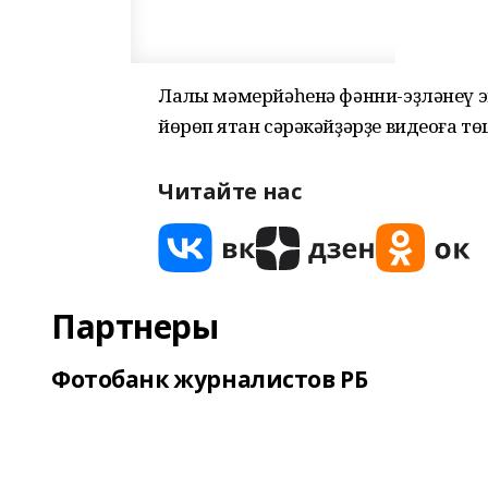
Лаҡлы мәмерйәһенә фәнни-эҙләнеү э
йөрөп ятҡан сәрәкәйҙәрҙе видеоға т
Читайте нас
Партнеры
Фотобанк журналистов РБ