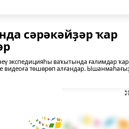
нда сәрәкәйҙәр ҡар
әр
еү экспедицияһы ваҡытында ғалимдар ҡар
ҙе видеоға төшөрөп алғандар. Ышанмаһағы