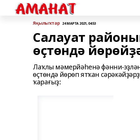
Яңылыҡтар
24 МАРТА 2021, 04:53
Салауат районы
өҫтөндә йөрөйҙ
Лаҡлы мәмерйәһенә фәнни-эҙлән
өҫтөндә йөрөп ятҡан сәрәкәйҙәр
ҡарағыҙ: