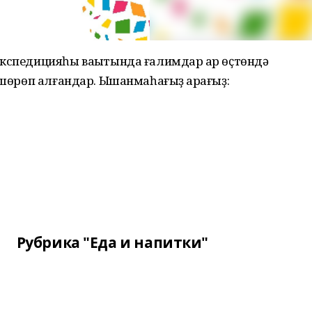
кспедицияһы ваҡытында ғалимдар ҡар өҫтөндә
өшөрөп алғандар. Ышанмаһағыҙ ҡарағыҙ:
Рубрика "Еда и напитки"