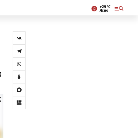
+29 °С
Ясно
ҙ