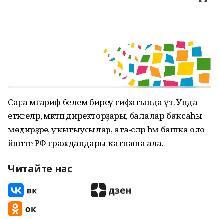
Сара мәғариф белем биреү сифатында үтә. Унда
етәкселәр, мәктәп директорҙары, балалар баҡсаһы
мөдирҙәре, уҡытыусылар, ата-әсәләр һәм башҡа оло
йәштәге РФ граждандары ҡатнаша ала.
Читайте нас