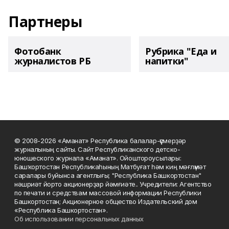
Партнеры
Фотобанк
Рубрика "Еда и
журналистов РБ
напитки"
© 2008-2026 «Аманат» Республика балалар-үҫмерҙәр
журналының сайты. Сайт Республиканского детско-
юношеского журнала «Аманат». Ойоштороусылары:
Башҡортостан Республикаһының Матбуғат һәм киң мәғлүмәт
саралары буйынса агентлығы; "Республика Башкортостан"
нәшриәт йорто акционерҙар йәмғиәте.. Учредители: Агентство
по печати и средствам массовой информации Республики
Башкортостан; Акционерное общество Издательский дом
«Республика Башкортостан».
Об использовании персональных данных