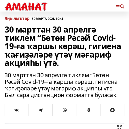
Яңылыҡтар
30 МАРТА 2021, 10:44
30 марттан 30 апрелгә
тиклем “Бөтөн Рәсәй Covid-
19-ға ҡаршы көрәш, гигиена
ҡағиҙәләре үтәү мәғариф
акцияһы үтә.
30 марттан 30 апрелгә тиклем “Бөтөн
Рәсәй Covid-19-ға ҡаршы көрәш, гигиена
ҡағиҙәләре үтәү мәғариф акцияһы үтә.
Был сара дистанцион форматта буласаҡ.