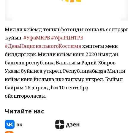
Милли кейемдә төшкән фотоңды социаль селтәрҙәргә
ҡуйып,
#УфаМКРБ
#УфаРЦНТРБ
#ДеньНациональногоКостюма
хэштегы менән
билдәләргә кәрәк. Милли кейем көнө 2020 йылдан
башлап республика Башлығы Радий Хәбиров
Указы буйынса үткәрелә. Республикабыҙҙа Милли
кейем көнө йылына ике тапҡыр үткәрелә. Быйыл
байрам 16 апрелдә һәм 10 сентябрҙә
ойоштороласаҡ.
Читайте нас