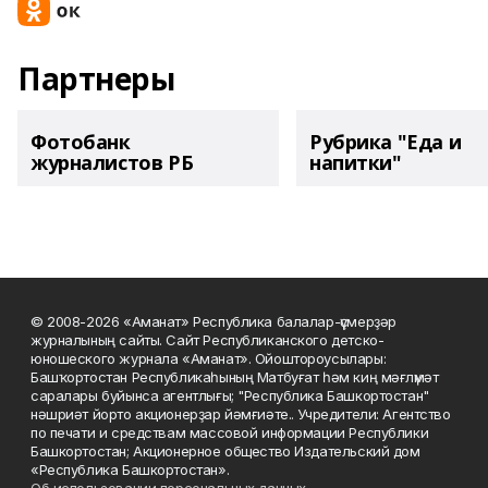
Партнеры
Фотобанк
Рубрика "Еда и
журналистов РБ
напитки"
© 2008-2026 «Аманат» Республика балалар-үҫмерҙәр
журналының сайты. Сайт Республиканского детско-
юношеского журнала «Аманат». Ойоштороусылары:
Башҡортостан Республикаһының Матбуғат һәм киң мәғлүмәт
саралары буйынса агентлығы; "Республика Башкортостан"
нәшриәт йорто акционерҙар йәмғиәте.. Учредители: Агентство
по печати и средствам массовой информации Республики
Башкортостан; Акционерное общество Издательский дом
«Республика Башкортостан».
Об использовании персональных данных