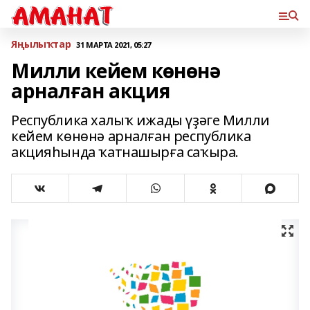
Яңылыҡтар
31 МАРТА 2021, 05:27
Милли кейем көнөнә
арналған акция
Республика халыҡ ижады үҙәге Милли
кейем көнөнә арналған республика
акцияһында ҡатнашырға саҡыра.