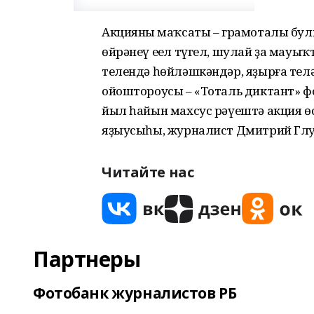
Акцияның маҡсаты – грамоталы бул
өйрәнеү еңел түгел, шулай ҙа мауы
телендә һөйләшкәндәр, яҙырға тел
ойоштороусы – «Тоталь диктант» ф
йыл һайын махсус рәүештә акция ө
яҙыусыһы, журналист Дмитрий Гл
Читайте нас
Партнеры
Фотобанк журналистов РБ