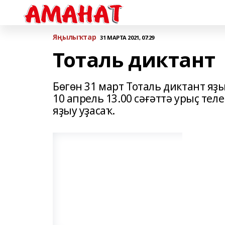
Яңылыҡтар
31 МАРТА 2021, 07:29
Тоталь диктант
Бөгөн 31 март Тоталь диктант яҙыу
10 апрель 13.00 сәғәттә урыҫ тел
яҙыу уҙасаҡ.