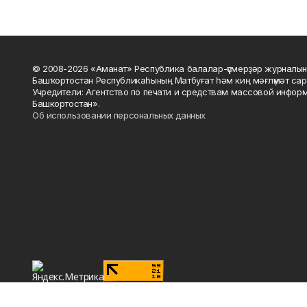
© 2008-2026 «Аманат» Республика балалар-үҫмерҙәр журналын
Башҡортостан Республикаһының Матбуғат һәм киң мәғлүмәт сар
Учредители: Агентство по печати и средствам массовой инфор
Башкортостан».
Об использовании персональных данных