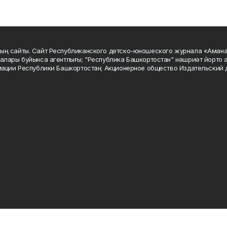
ың сайты. Сайт Республиканского детско-юношеского журнала «Аман
алары буйынса агентлығы; "Республика Башкортостан" нәшриәт йорто а
мации Республики Башкортостан; Акционерное общество Издательский