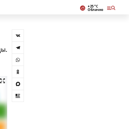
+25 °С
Облачно
ды.