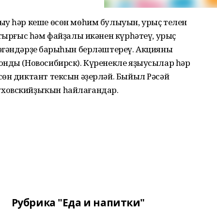
ыу һәр кеше өсөн мөһим булыуын, урыҫ телен
ҡтырғыс һәм файҙалы икәнен күрһәтеү, урыҫ
әгәндәрҙең барыһын берләштереү. Акцияны
онды (Новосибирск). Күренекле яҙыусылар һәр
сөн диктант тексын әҙерләй. Быйыл Рәсәй
уховскийҙыҡын һайлағандар.
Рубрика "Еда и напитки"