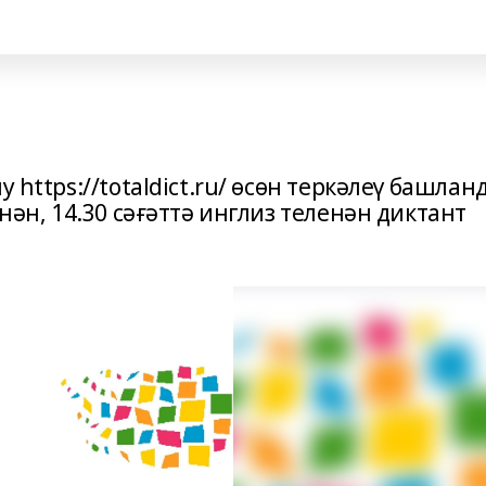
 https://totaldict.ru/ өсөн теркәлеү башлан
енән, 14.30 сәғәттә инглиз теленән диктант