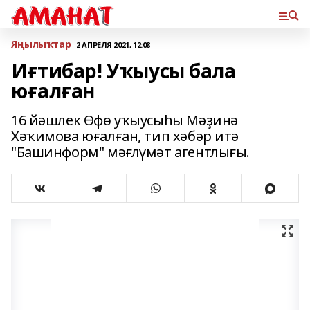
Яңылыҡтар
2 АПРЕЛЯ 2021, 12:08
Иғтибар! Уҡыусы бала
юғалған
16 йәшлек Өфө уҡыусыһы Мәҙинә
Хәҡимова юғалған, тип хәбәр итә
"Башинформ" мәғлүмәт агентлығы.