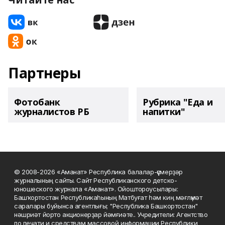
Партнеры
Фотобанк
Рубрика "Еда и
журналистов РБ
напитки"
© 2008-2026 «Аманат» Республика балалар-үҫмерҙәр
журналының сайты. Сайт Республиканского детско-
юношеского журнала «Аманат». Ойоштороусылары:
Башҡортостан Республикаһының Матбуғат һәм киң мәғлүмәт
саралары буйынса агентлығы; "Республика Башкортостан"
нәшриәт йорто акционерҙар йәмғиәте.. Учредители: Агентство
по печати и средствам массовой информации Республики