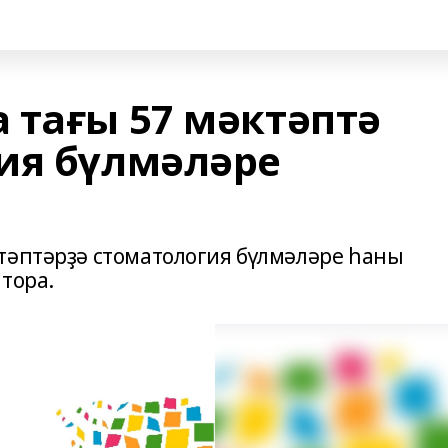
 тағы 57 мәктәптә
ия бүлмәләре
тәптәрҙә стоматология бүлмәләре һаны
тора.