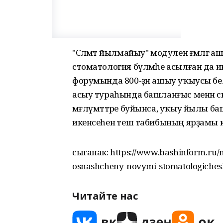
"Сәләмәт йылмайыу" модулен ғәмәлгә 
стоматология бүлмәһе асылған да инд
форумында 800-ҙән ашыу уҡыусы беле
асыу тураһында башланғыс менән 
мәғлүмәттәре буйынса, уҡыу йылы ба
икенсеһенә теш табибының ярҙамы кә
сыганак: https://www.bashinform.ru/
osnashcheny-novymi-stomatologichesk
Читайте нас