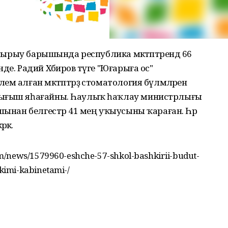
ашырыу барышында республика мәктәптәрендә 66
е. Радий Хәбиров тәүге "Юғарыға ос"
м алған мәктәптәрҙә стоматология бүлмәләрен
сығыш яһағайны. Һаулыҡ һаҡлау министрлығы
шынан белгестәр 41 мең уҡыусыны ҡараған. Һәр
рәк.
m/news/1579960-eshche-57-shkol-bashkirii-budut-
imi-kabinetami-/