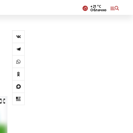
+21 °С
Облачно