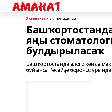
Яңылыҡтар
9 АПРЕЛЯ 2021, 17:06
Башҡортостанда
яңы стоматолог
булдырыласаҡ
Башҡортостанда әлеге көндә мәк
буйынса Рәсәйҙә беренсе урында 