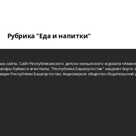
Рубрика "Еда и напитки"
ың сайты. Сайт Республиканского детско-юношеского журнала «Аман
алары буйынса агентлығы; "Республика Башкортостан" нәшриәт йорто а
мации Республики Башкортостан; Акционерное общество Издательский