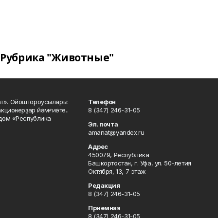
Рубрика "Животные"
ат». Ойоштороусылары:
Телефон
кционерҙар йәмғиәте..
8 (347) 246-31-05
 дом «Республика
Эл. почта
amanat@yandex.ru
Адрес
450079, Республика
Башкортостан, г. Уфа, ул. 50-летия
Октября, 13, 7 этаж
Редакция
8 (347) 246-31-05
Приемная
8 (347) 246-31-05