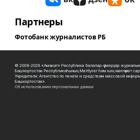
Партнеры
Фотобанк журналистов РБ
© 2008-2026 «Аманат» Республика балалар-үҫмерҙәр журналын
Башҡортостан Республикаһының Матбуғат һәм киң мәғлүмәт сар
Учредители: Агентство по печати и средствам массовой инфор
Башкортостан».
Об использовании персональных данных