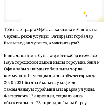
Тейешле ҡарарға Өфө ҡала хакимиәте башлығы
Сергей Греков ҡул ҡуйҙы. Фатирҙағы торбалар
йылытыуҙан туҡтаясаҡ, ә мәктәптәрҙә?
Баш ҡаланың матбуғат хеҙмәте хәбәр итеүенсә
Һауа торошоноң даими йылы тороуына бәйле,
Өфө ҡалаһы хакимиәте башлығы торлаҡ-
коммуналь һәм социаль өлкә объекттарында
2020-2021 йылғы йылытыу миҙгеле
тамамланыуы тураһындағы ҡарарға ҡул ҡуйҙы.
Фатирҙарға 13 апрелдән, социаль өлкә
объекттарына - 23 апрелдән йылы биреү