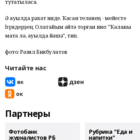
туҡтатыласаҡ.
Ә ауылда рәхәт инде. Ҡасан теләнең - мейесте
һүндерҙең. Олатайым әйтә торған ине: "Ҡаланы
маҡта лә, ауылда йәшә", тип.
фото: Рәзил Бикбулатов
Читайте нас
Партнеры
Фотобанк
Рубрика "Еда и
журналистов РБ
напитки"