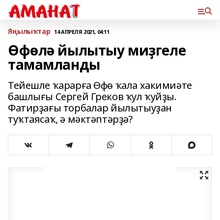
Яңылыҡтар
14 АПРЕЛЯ 2021, 04:11
Өфөлә йылытыу миҙгеле
тамамланды
Тейешле ҡарарға Өфө ҡала хакимиәте
башлығы Сергей Греков ҡул ҡуйҙы.
Фатирҙағы торбалар йылытыуҙан
туҡтаясаҡ, ә мәктәптәрҙә?