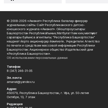
© 2008-2026 «Аманат» Республика балалар-үҫмерҙәр
журналының сайты. Сайт Республиканского детско-
юношеского журнала «Аманат». Ойоштороусылары:
Башҡортостан Республикаһының Матбуғат һәм киң мәғлүмәт
саралары буйынса агентлығы; "Республика Башкортостан"
нәшриәт йорто акционерҙар йәмғиәте.. Учредители: Агентство
по печати и средствам массовой информации Республики
Башкортостан; Акционерное общество Издательский дом
«Республика Башкортостан».
Об использовании персональных данных
Телефон
8 (347) 246-31-05
Эл. почта
amanat@yandex.ru
Адрес
450079, Республика Башкортостан, г. Уфа, ул. 50-летия
Октября, 13, 7 этаж
Редакция