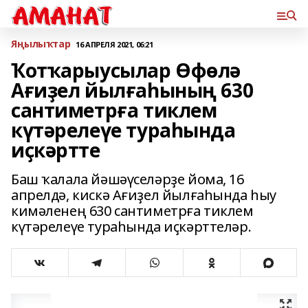
Яңылыҡтар
16 АПРЕЛЯ 2021, 06:21
Ҡотҡарыусылар Өфөлә
Ағиҙел йылғаһының 630
сантиметрға тиклем
күтәрелеүе тураһында
иҫкәртте
Баш ҡалала йәшәүселәрҙе йома, 16
апрелдә, кискә Ағиҙел йылғаһында һыу
кимәленең 630 сантиметрға тиклем
күтәрелеүе тураһында иҫкәрттеләр.