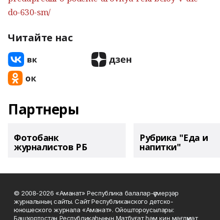
do-630-sm/
Читайте нас
Партнеры
Фотобанк
Рубрика "Еда и
журналистов РБ
напитки"
© 2008-2026 «Аманат» Республика балалар-үҫмерҙәр
журналының сайты. Сайт Республиканского детско-
юношеского журнала «Аманат». Ойоштороусылары:
Башҡортостан Республикаһының Матбуғат һәм киң мәғлүмәт