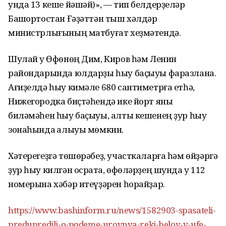
унда 13 кеше йәшәй)», — тип белдерҙеләр
Башҡортостан Ғәҙәттән тыш хәлдәр
министрлығының матбуғат хеҙмәтендә.
Шулай уҡ Өфөнөң Дим, Киров һәм Ленин
райондарында юлдарҙы һыу баҫыуы фаразлана.
Ағиҙелдә һыу кимәле 680 сантиметрға етһә,
Нижегородка биҫтәһендә ике йорт яны
биләмәһен һыу баҫыуы, алты кешенең ҙур һыу
зонаһында ҡалыуы мөмкин.
Хәтерегеҙгә төшөрәбеҙ, участкаларға һәм өйҙәргә
ҙур һыу килгән осраҡта, өфөләрҙең шунда уҡ 112
номерына хәбәр итеүҙәрен һорайҙар.
https://www.bashinform.ru/news/1582903-spasateli-
predupredili-o-podeme-urovnya-reki-beloy-v-ufe-