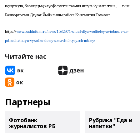
иҫкәртеүгә, балаларҙың хәүефһеҙлеген тәьмин итеүгә йүнәлтелгән», — тине
Башҡортостан Дәүләт Йыйылышы рәйесе Константин Толкачев.
https://
www.bashinform.ru/news/1582971-shtraf-dlya-voditeley-avtobusov-za-
prinuditelnuyu-vysadku-detey-sostavit-5-tysyach-rubley/
Читайте нас
Партнеры
Фотобанк
Рубрика "Еда и
журналистов РБ
напитки"