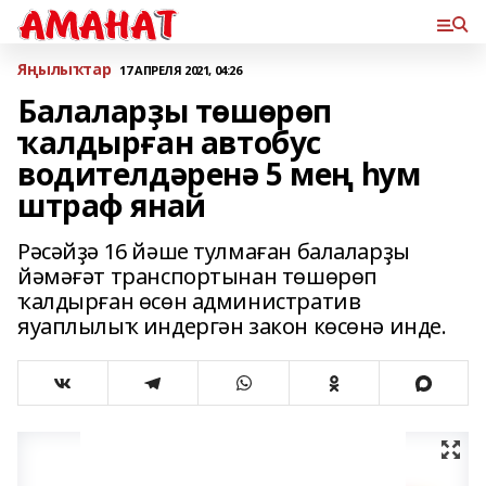
Яңылыҡтар
17 АПРЕЛЯ 2021, 04:26
Балаларҙы төшөрөп
ҡалдырған автобус
водителдәренә 5 мең һум
штраф янай
Рәсәйҙә 16 йәше тулмаған балаларҙы
йәмәғәт транспортынан төшөрөп
ҡалдырған өсөн административ
яуаплылыҡ индергән закон көсөнә инде.