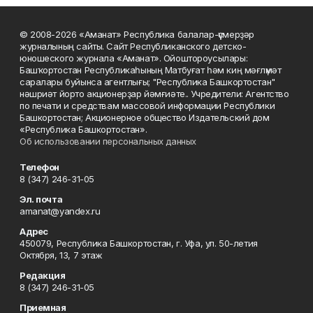
© 2008-2026 «Аманат» Республика балалар-үҫмерҙәр
журналының сайты. Сайт Республиканского детско-
юношеского журнала «Аманат». Ойоштороусылары:
Башҡортостан Республикаһының Матбуғат һәм киң мәғлүмәт
саралары буйынса агентлығы; "Республика Башкортостан"
нәшриәт йорто акционерҙар йәмғиәте.. Учредители: Агентство
по печати и средствам массовой информации Республики
Башкортостан; Акционерное общество Издательский дом
«Республика Башкортостан».
Об использовании персональных данных
Телефон
8 (347) 246-31-05
Эл. почта
amanat@yandex.ru
Адрес
450079, Республика Башкортостан, г. Уфа, ул. 50-летия
Октября, 13, 7 этаж
Редакция
8 (347) 246-31-05
Приемная