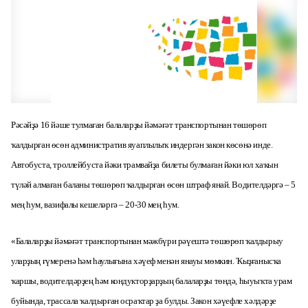
Рәсәйҙә 16 йәше тулмаған балаларҙы йәмәғәт транспортынан төшөрөп
ҡалдырған өсөн административ яуаплылыҡ индергән закон көсөнә инде.
Автобуста, троллейбуста йәки трамвайҙа билеты булмаған йәки юл хаҡын
түләй алмаған баланы төшөрөп ҡалдырған өсөн штраф янай. Водителдәргә – 5
мең һум, вазифалы кешеләргә – 20-30 мең һум.
«Балаларҙы йәмәғәт транспортынан мәжбүри рәүештә төшөрөп ҡалдырыу
уларҙың ғүмеренә һәм һаулығына хәүеф менән янауы мөмкин. Ҡыҙғанысҡа
ҡаршы, водителдәрҙең һәм кондукторҙарҙың балаларҙы төндә, һыуыҡта урам
буйында, трассала ҡалдырған осраҡтар ҙа булды. Закон хәүефле хәлдәрҙе