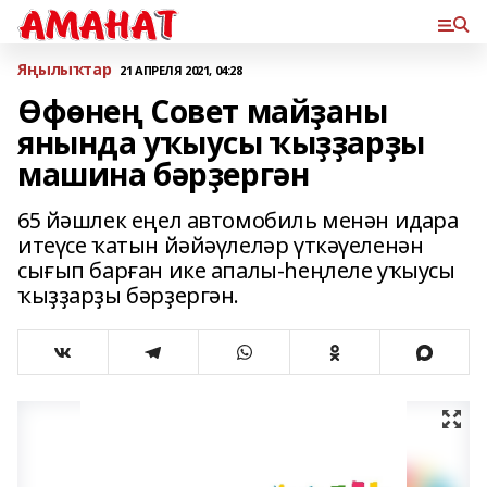
Яңылыҡтар
21 АПРЕЛЯ 2021, 04:28
Өфөнең Совет майҙаны
янында уҡыусы ҡыҙҙарҙы
машина бәрҙергән
65 йәшлек еңел автомобиль менән идара
итеүсе ҡатын йәйәүлеләр үткәүеленән
сығып барған ике апалы-һеңлеле уҡыусы
ҡыҙҙарҙы бәрҙергән.