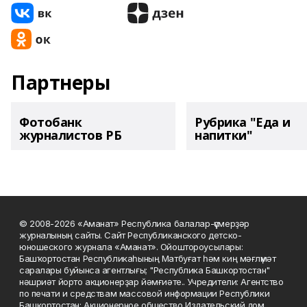
Партнеры
Фотобанк
Рубрика "Еда и
журналистов РБ
напитки"
© 2008-2026 «Аманат» Республика балалар-үҫмерҙәр
журналының сайты. Сайт Республиканского детско-
юношеского журнала «Аманат». Ойоштороусылары:
Башҡортостан Республикаһының Матбуғат һәм киң мәғлүмәт
саралары буйынса агентлығы; "Республика Башкортостан"
нәшриәт йорто акционерҙар йәмғиәте.. Учредители: Агентство
по печати и средствам массовой информации Республики
Башкортостан; Акционерное общество Издательский дом