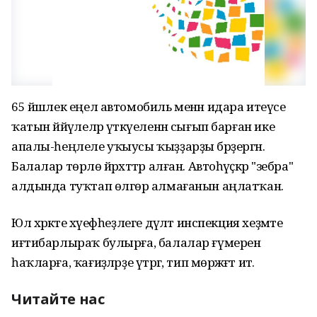
65 йәшлек еңел автомобиль менән идара итеүсе
ҡатын йәйәүлеләр үткәүеленән сығып барған ике
апалы-һеңлеле уҡыусы ҡыҙҙарҙы бәрҙергән.
Балалар төрлө йәрәхәттәр алған. Автоһәүәҫкәр "зебра"
алдында туҡтап өлгөрә алмағанын аңлатҡан.
Юл хәрәкәте хәүефһеҙлеге дәүләт инспекция хеҙмәте
иғтибарлыраҡ булырға, балалар ғүмерен
һаҡларға, ҡағиҙәләрҙе үтәргә, тип мөрәжәғәт итә.
Читайте нас