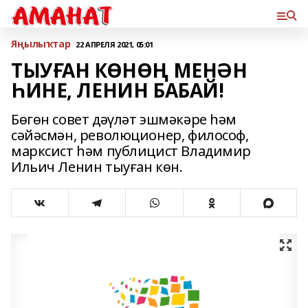
Яңылыҡтар
22 АПРЕЛЯ 2021, 05:01
ТЫУҒАН КӨНӨҢ МЕНӘН
ҺИНЕ, ЛЕНИН БАБАЙ!
Бөгөн совет дәүләт эшмәкәре һәм
сәйәсмән, революционер, философ,
марксист һәм публицист Владимир
Ильич Ленин тыуған көн.