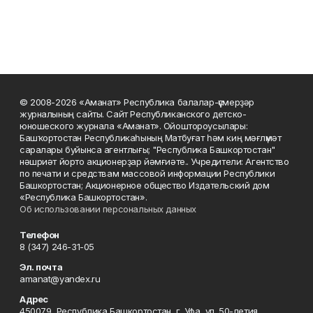
© 2008-2026 «Аманат» Республика балалар-үҫмерҙәр
журналының сайты. Сайт Республиканского детско-
юношеского журнала «Аманат». Ойоштороусылары:
Башҡортостан Республикаһының Матбуғат һәм киң мәғлүмәт
саралары буйынса агентлығы; "Республика Башкортостан"
нәшриәт йорто акционерҙар йәмғиәте.. Учредители: Агентство
по печати и средствам массовой информации Республики
Башкортостан; Акционерное общество Издательский дом
«Республика Башкортостан».
Об использовании персональных данных
Телефон
8 (347) 246-31-05
Эл. почта
amanat@yandex.ru
Адрес
450079, Республика Башкортостан, г. Уфа, ул. 50-летия