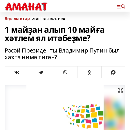
Яңылыҡтар
23 АПРЕЛЯ 2021, 11:28
1 майҙан алып 10 майға
хәтлем ял итәбеҙме?
Рәсәй Президенты Владимир Путин был
хаҡта нимә тигән?