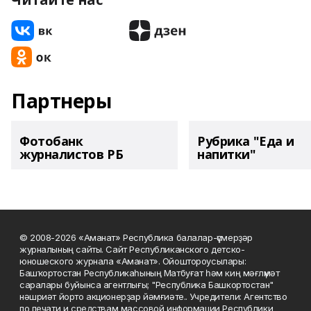
Партнеры
Фотобанк
Рубрика "Еда и
журналистов РБ
напитки"
© 2008-2026 «Аманат» Республика балалар-үҫмерҙәр
журналының сайты. Сайт Республиканского детско-
юношеского журнала «Аманат». Ойоштороусылары:
Башҡортостан Республикаһының Матбуғат һәм киң мәғлүмәт
саралары буйынса агентлығы; "Республика Башкортостан"
нәшриәт йорто акционерҙар йәмғиәте.. Учредители: Агентство
по печати и средствам массовой информации Республики