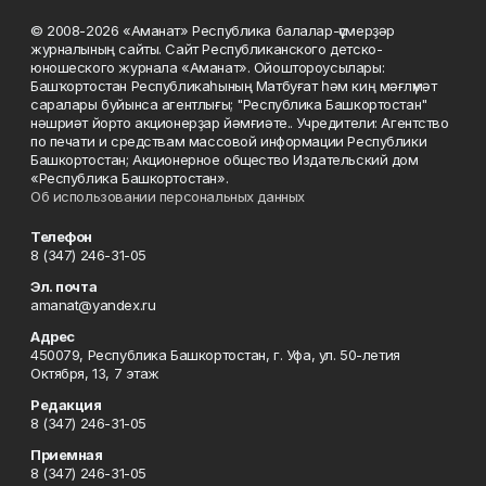
© 2008-2026 «Аманат» Республика балалар-үҫмерҙәр
журналының сайты. Сайт Республиканского детско-
юношеского журнала «Аманат». Ойоштороусылары:
Башҡортостан Республикаһының Матбуғат һәм киң мәғлүмәт
саралары буйынса агентлығы; "Республика Башкортостан"
нәшриәт йорто акционерҙар йәмғиәте.. Учредители: Агентство
по печати и средствам массовой информации Республики
Башкортостан; Акционерное общество Издательский дом
«Республика Башкортостан».
Об использовании персональных данных
Телефон
8 (347) 246-31-05
Эл. почта
amanat@yandex.ru
Адрес
450079, Республика Башкортостан, г. Уфа, ул. 50-летия
Октября, 13, 7 этаж
Редакция
8 (347) 246-31-05
Приемная
8 (347) 246-31-05