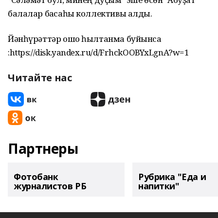
балалар баҡсаһы коллективы алды.
Йәнһүрәттәр ошо һылтанма буйынса
:https://disk.yandex.ru/d/FrhckOOBYxLgnA?w=1
Читайте нас
Партнеры
Фотобанк
Рубрика "Еда и
журналистов РБ
напитки"