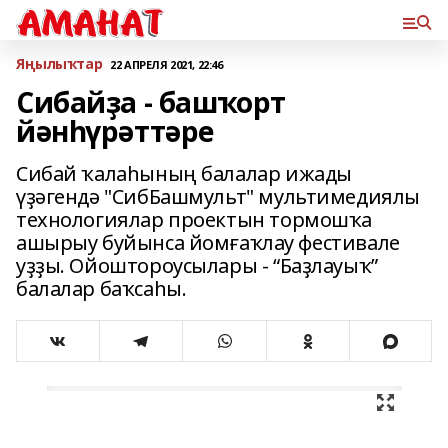
Яңылыҡтар
22 АПРЕЛЯ 2021, 22:46
Сибайҙа - башҡорт
йәнһүрәттәре
Сибай ҡалаһының балалар ижады
үҙәгендә "СибБашмульт" мультимедиялы
технологиялар проектын тормошҡа
ашырыу буйынса йомғаҡлау фестивале
уҙҙы. Ойоштороусылары - “Баҙлауыҡ”
балалар баҡсаһы.