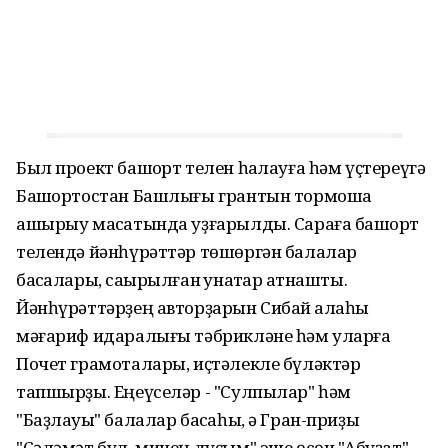
Был проект башҡорт телен һаҡлауға һәм үҫтереүгә
Башҡортостан Башлығы грантын тормошҡа
ашырыу маҡсатында уҙғарылды. Сараға башҡорт
телендә йәнһүрәттәр төшөргән балалар
баҡсалары, саҡырылған ҡунаҡтар ҡатнашты.
Йәнһүрәттәрҙең авторҙарын Сибай ҡалаһы
мәғариф идаралығы тәбрикләне һәм уларға
Почет грамоталары, иҫтәлекле бүләктәр
тапшырҙы. Еңеүселәр - "Сулпылар" һәм
"Баҙлауыҡ" балалар баҡсаһы, ә Гран-приҙы
"Сәләмәт бул, минең дуҫым" эше өсөн "Аҡбуҙат"