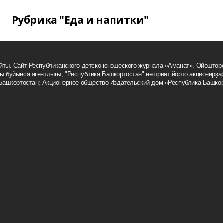
Рубрика "Еда и напитки"
йты. Сайт Республиканского детско-юношеского журнала «Аманат». Ойоштор
 буйынса агентлығы; "Республика Башкортостан" нәшриәт йорто акционерҙар
 Башкортостан; Акционерное общество Издательский дом «Республика Башкор