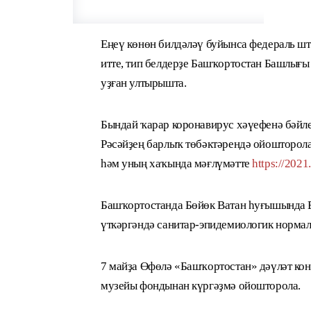
Еңеү көнөн билдәләү буйынса федераль шт
итте, тип белдерҙе Башҡортостан Башлығы
уҙған ултырышта.
Бындай ҡарар коронавирус хәүефенә бәйле
Рәсәйҙең барлыҡ төбәктәрендә ойошторол
һәм уның хаҡында мәғлүмәтте
https://2021
Башҡортостанда Бөйөк Ватан һуғышында Е
үткәргәндә санитар-эпидемиологик нормал
7 майҙа Өфөлә «Башҡортостан» дәүләт кон
музейы фондынан күргәҙмә ойошторола.