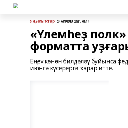
Яңылыҡтар
24 АПРЕЛЯ 2021, 09:14
«Үлемһеҙ полк»
форматта уҙғар
Еңеү көнөн билдәләү буйынса фе
июнгә күсерергә ҡарар итте.