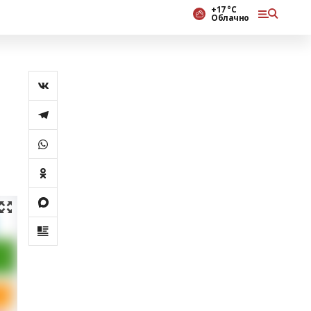
+17 °С
Облачно