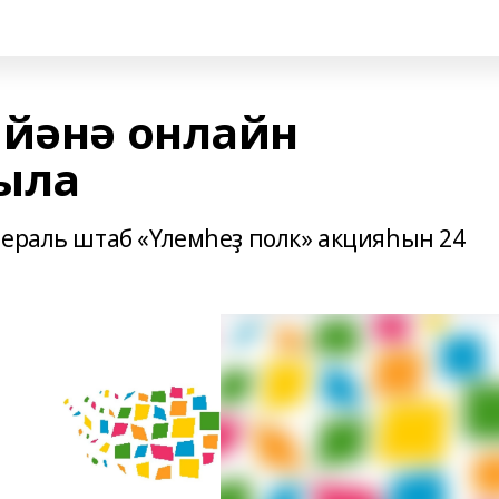
 йәнә онлайн
ыла
дераль штаб «Үлемһеҙ полк» акцияһын 24