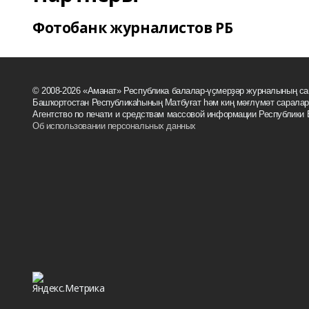
Фотобанк журналистов РБ
© 2008-2026 «Аманат» Республика балалар-үҫмерҙәр журналының са
Башҡортостан Республикаһының Матбуғат һәм киң мәғлүмәт саралары
Агентство по печати и средствам массовой информации Республики
Об использовании персональных данных