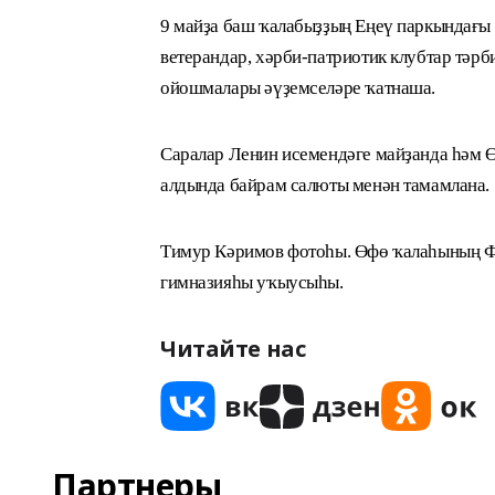
9 майҙа баш ҡалабыҙҙың Еңеү паркындағы 
ветерандар, хәрби-патриотик клубтар тәр
ойошмалары әүҙемселәре ҡатнаша.
Саралар Ленин исемендәге майҙанда һәм 
алдында байрам салюты менән тамамлана.
Тимур Кәримов фотоһы. Өфө ҡалаһының Ф
гимназияһы уҡыусыһы.
Читайте нас
Партнеры