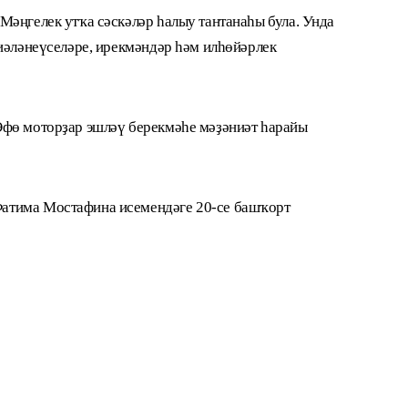
Мәңгелек утҡа сәскәләр һалыу тантанаһы була. Унда
биәләнеүселәре, ирекмәндәр һәм илһөйәрлек
Өфө моторҙар эшләү берекмәһе мәҙәниәт һарайы
атима Мостафина исемендәге 20-се башҡорт