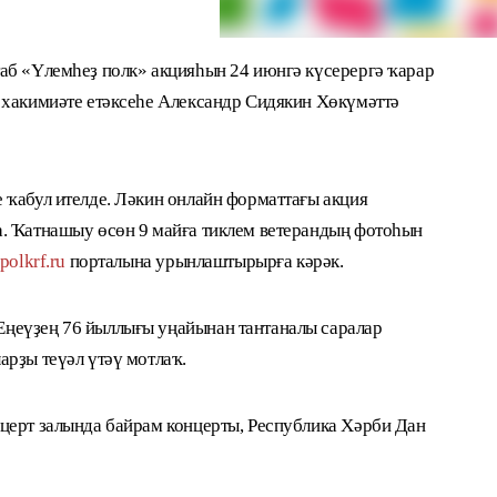
аб «Үлемһеҙ полк» акцияһын 24 июнгә күсерергә ҡарар
 хакимиәте етәксеһе Александр Сидякин Хөкүмәттә
 ҡабул ителде. Ләкин онлайн форматтағы акция
а. Ҡатнашыу өсөн 9 майға тиклем ветерандың фотоһын
.polkrf.ru
порталына урынлаштырырға кәрәк.
ңеүҙең 76 йыллығы уңайынан тантаналы саралар
арҙы теүәл үтәү мотлаҡ.
церт залында байрам концерты, Республика Хәрби Дан