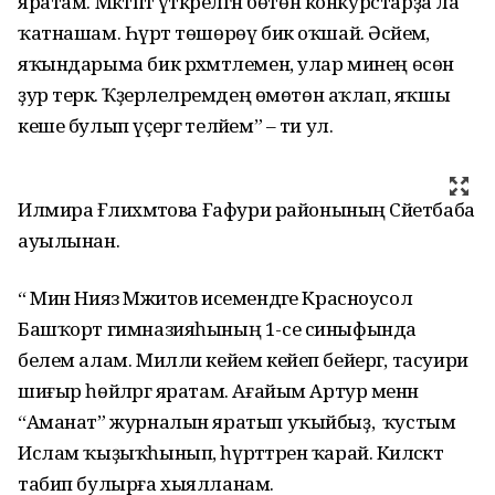
яратам. Мәктәптә үткәрелгән бөтөн конкурстарҙа ла
ҡатнашам. Һүрәт төшөрөү бик оҡшай. Әсәйемә,
яҡындарыма бик рәхмәтлемен, улар минең өсөн
ҙур терәк. Ҡәҙерлеләремдең өмөтөн аҡлап, яҡшы
кеше булып үҫергә теләйем” – ти ул.
Илмира Ғәлиәхмәтова Ғафури районының Сәйетбаба
ауылынан.
“ Мин Нияз Мәжитов исемендәге Красноусол
Башҡорт гимназияһының 1-се синыфында
белем алам. Милли кейем кейеп бейергә, тасуири
шиғыр һөйләргә яратам. Ағайым Артур менән
“Аманат” журналын яратып уҡыйбыҙ, ә ҡустым
Ислам ҡыҙыҡһынып, һүрәттәрен ҡарай. Киләсәктә
табип булырға хыялланам.