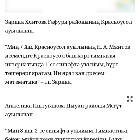
Зарина Хәлитова Ғафури районының Красноусол
ауылынан:
"Миңә 7 йәш, Красноусол ауылының Н. А. Мәжитов
исемендәге Красноусол башҡорт гимназия-
интернатында 1-се синыфта уҡыйым, һүрәт
төшөрөргә яратам. Иң яратҡан дәресем
математика" – ти Зарина.
Анжелика Иштуғанова Дыуан районы Мәсәғүт
ауылынан.
“Миңә 8 йәш. 2-се синыфта уҡыйым. Гимнастика,
бейеү, мәрйен теҙеү түңәрәктәренә йөрөйөм. Һүрәт