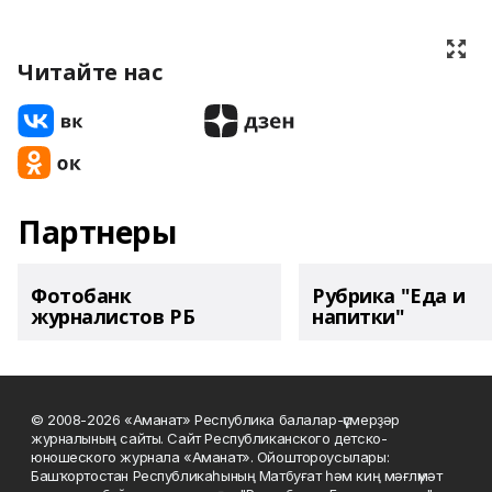
Читайте нас
Партнеры
Фотобанк
Рубрика "Еда и
журналистов РБ
напитки"
© 2008-2026 «Аманат» Республика балалар-үҫмерҙәр
журналының сайты. Сайт Республиканского детско-
юношеского журнала «Аманат». Ойоштороусылары:
Башҡортостан Республикаһының Матбуғат һәм киң мәғлүмәт