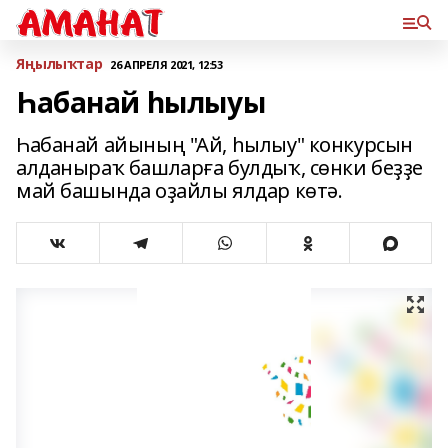
Яңылыҡтар
26 АПРЕЛЯ 2021, 12:53
Һабанай һылыуы
Һабанай айының "Ай, һылыу" конкурсын
алданыраҡ башларға булдыҡ, сөнки беҙҙе
май башында оҙайлы ялдар көтә.