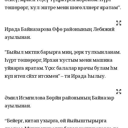
төшөрөргә, ҡул эштәре менән шөғөлләнергә яратам”.
Ирада Байназарова Өфө районының Лебяжий
ауылынан.
"Быйыл мәктәпкә барырға миңә, әҙерәк тулҡынланам.
Һүрәт төшөрөргә, Ирхан ҡустым менән машина
уйнарға яратам. Үҫкәс балалар врачы булам һәм
күп итеп сәйәхәт итәсәкмен" – ти Ирада һылыу.
Әмилә Исмәғилова Бөрйән районының Байназар
ауылынан.
“Бейергә, китап уҡырға, өй йыйыштырырға