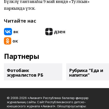
Бүләкләү тантанаһы 9 май көндө «Тулҡын»
паркында үтәсәк.
Читайте нас
Партнеры
Фотобанк
Рубрика "Еда и
журналистов РБ
напитки"
© 2008-2026 «Аманат» Республика балалар-үҫмерҙәр
журналының сайты. Сайт Республиканского детско-
юношеского журнала «Аманат». Ойоштороусылары: