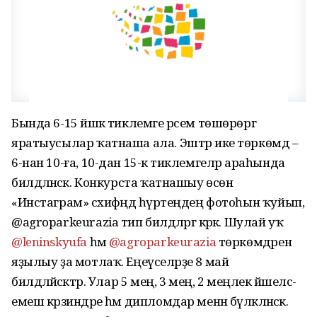
Бында 6-15 йәшкә тиклемге рәсем төшөрөргә
яратыусылар ҡатнаша ала. Эштәр ике төркөмдә –
6-нан 10-ға, 10-дан 15-кә тиклемгеләр араһында
билдәләнәсәк. Конкурста ҡатнашыу өсөн
«Инстаграм» сәхифәңдә һүрәтеңдең фотоһын ҡуйып,
@agroparkeurazia тип билдәләргә кәрәк. Шулай уҡ
@leninskyufa
һәм
@agroparkeurazia
төркөмдәренә
яҙылыу ҙа мотлаҡ. Еңеүселәрҙе 8 май
билдәләйәсәктәр. Улар 5 мең, 3 мең, 2 меңлек йәшелсә-
емеш кәрзиндәре һәм дипломдар менән бүләкләнәсәк.