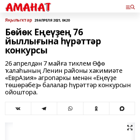
Яңылыҡтар
29 АПРЕЛЯ 2021, 04:20
Бөйөк Еңеүҙең 76
йыллығына һүрәттәр
конкурсы
26 апрелдән 7 майға тиклем Өфө
ҡалаһының Ленин районы хакимиәте
«ЕврАзия» агропаркы менән «Еңеүҙе
төшөрәбеҙ» балалар һүрәттәр конкурсын
ойоштора.