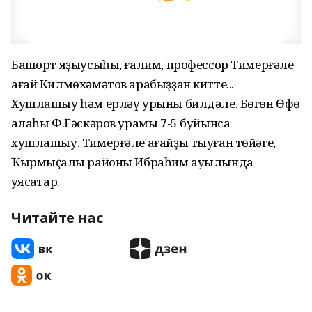
Башҡорт яҙыусыһы, ғалим, профессор Тимерғәле
ағай Килмөхәмәтов арабыҙҙан китте...
Хушлашыу һәм ерләү урыны билдәле. Бөгөн Өфө
ҡалаһы Ф.Ғәскәров урамы 7-5 буйынса
хушлашыу. Тимерғәле ағайҙы тыуған төйәге,
Ҡырмыҫҡалы районы Ибраһим ауылында
ҡуясаҡтар.
Читайте нас