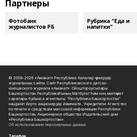
Партнеры
Фотобанк
Рубрика "Еда и
журналистов РБ
напитки"
© 2008-2026 «Аманат» Республика балалар-үҫмерҙәр
журналының сайты. Сайт Республиканского детско-
юношеского журнала «Аманат». Ойоштороусылары:
Башҡортостан Республикаһының Матбуғат һәм киң мәғлүмәт
саралары буйынса агентлығы; "Республика Башкортостан"
нәшриәт йорто акционерҙар йәмғиәте.. Учредители: Агентство
по печати и средствам массовой информации Республики
Башкортостан; Акционерное общество Издательский дом
«Республика Башкортостан».
Об использовании персональных данных
Телефон