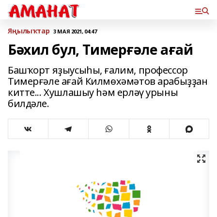
Яңылыҡтар
3 МАЯ 2021, 04:47
Бәхил бул, Тимерғәле ағай
Башҡорт яҙыусыһы, ғалим, профессор
Тимерғәле ағай Килмөхәмәтов арабыҙҙан
китте... Хушлашыу һәм ерләү урыны
билдәле.