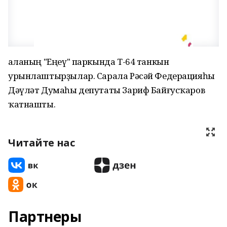
Ҡаланың "Еңеү" паркында Т-64 танкын
урынлаштырҙылар. Сарала Рәсәй Федерацияһы
Дәүләт Думаһы депутаты Зариф Байғусҡаров
ҡатнашты.
Читайте нас
Партнеры