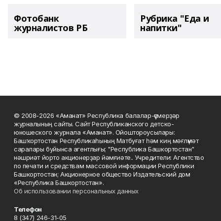
Фотобанк
Рубрика "Еда и
журналистов РБ
напитки"
© 2008-2026 «Аманат» Республика балалар-үҫмерҙәр
журналының сайты. Сайт Республиканского детско-
юношеского журнала «Аманат». Ойоштороусылары:
Башҡортостан Республикаһының Матбуғат һәм киң мәғлүмәт
саралары буйынса агентлығы; "Республика Башкортостан"
нәшриәт йорто акционерҙар йәмғиәте.. Учредители: Агентство
по печати и средствам массовой информации Республики
Башкортостан; Акционерное общество Издательский дом
«Республика Башкортостан».
Об использовании персональных данных
Телефон
8 (347) 246-31-05