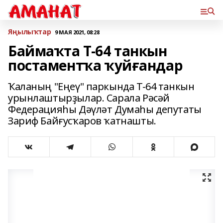
Яңылыҡтар
9 МАЯ 2021, 08:28
Баймаҡта Т-64 танкын
постаментҡа ҡуйғандар
Ҡаланың "Еңеү" паркында Т-64 танкын
урынлаштырҙылар. Сарала Рәсәй
Федерацияһы Дәүләт Думаһы депутаты
Зариф Байғусҡаров ҡатнашты.