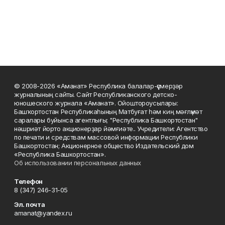
© 2008-2026 «Аманат» Республика балалар-үҫмерҙәр
журналының сайты. Сайт Республиканского детско-
юношеского журнала «Аманат». Ойоштороусылары:
Башҡортостан Республикаһының Матбуғат һәм киң мәғлүмәт
саралары буйынса агентлығы; "Республика Башкортостан"
нәшриәт йорто акционерҙар йәмғиәте.. Учредители: Агентство
по печати и средствам массовой информации Республики
Башкортостан; Акционерное общество Издательский дом
«Республика Башкортостан».
Об использовании персональных данных
Телефон
8 (347) 246-31-05
Эл. почта
amanat@yandex.ru