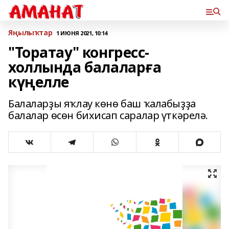
Яңылыҡтар
1 ИЮНЯ 2021, 10:14
"Торатау" конгресс-
холлында балаларға
күңелле
Балаларҙы яҡлау көнө баш ҡалабыҙҙа
балалар өсөн бихисап саралар үткәрелә.