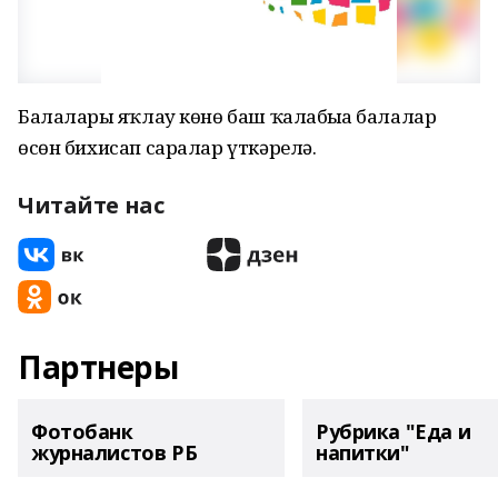
Балаларҙы яҡлау көнө баш ҡалабыҙҙа балалар
өсөн бихисап саралар үткәрелә.
Читайте нас
Партнеры
Фотобанк
Рубрика "Еда и
журналистов РБ
напитки"