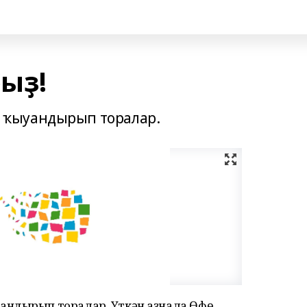
ыҙ!
 ҡыуандырып торалар.
андырып торалар. Үткән аҙнала Өфө