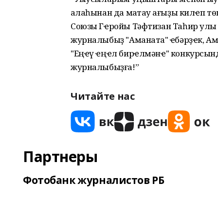
ҡалаһынан да маҡтау ҡағыҙы килҽп 
Союзы Гҽройы Тәфтизан Таһир улы М
журналыбыҙ "Аманатҡа" ҽбәрҙҽк, А
"Еңҽү ҽңҽл бирҽлмәнҽ" конкурсында
журналыбыҙға!”
Читайте нас
Партнеры
Фотобанк журналистов РБ