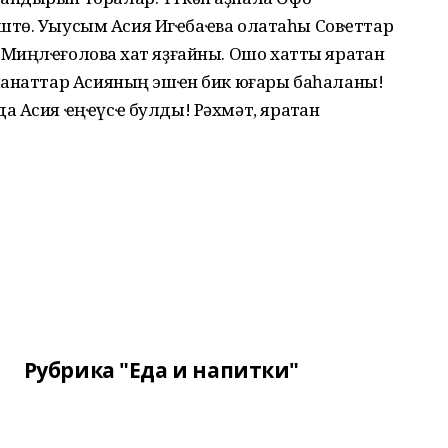
төштө. Уҡыусым Асия Игҽбаҽва олатаһы Совҽттар
иңлҽғоловҡа хат яҙғайны. Ошо хатты яратҡан
манаттар Асияның эшҽн бик юғары баһаланы!
 Асия ҽңҽүсҽ булды! Рәхмәт, яратҡан
Рубрика "Еда и напитки"