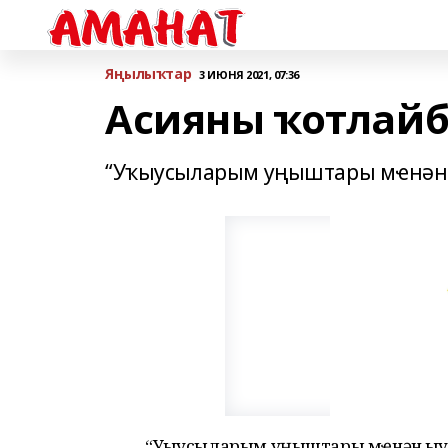
Яңылыҡтар
3 ИЮНЯ 2021, 07:36
Асияны ҡотлайб
“Уҡыусыларым уңыштары мҽнән
“Уҡыусыларым уңыштары мҽнән ҡыу