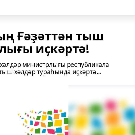
ың Ғәҙәттән тыш
лығы иҫкәртә!
хәлдәр министрлығы республикала
тыш хәлдәр тураһында иҫкәртә...