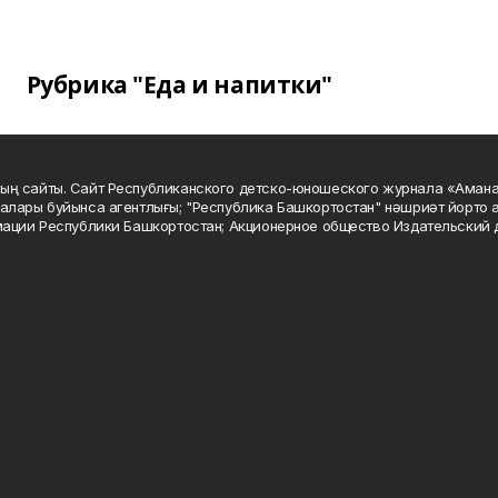
Рубрика "Еда и напитки"
ың сайты. Сайт Республиканского детско-юношеского журнала «Аман
алары буйынса агентлығы; "Республика Башкортостан" нәшриәт йорто а
мации Республики Башкортостан; Акционерное общество Издательский