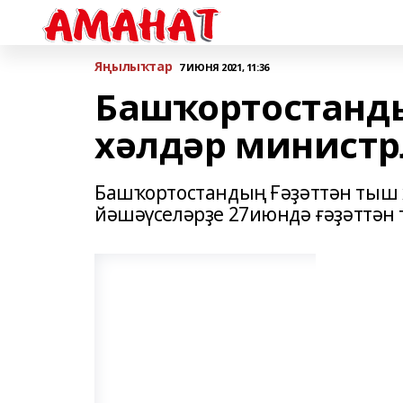
Яңылыҡтар
7 ИЮНЯ 2021, 11:36
Башҡортостанд
хәлдәр министр
Башҡортостандың Ғәҙәттән тыш 
йәшәүселәрҙе 27июндә ғәҙәттән 