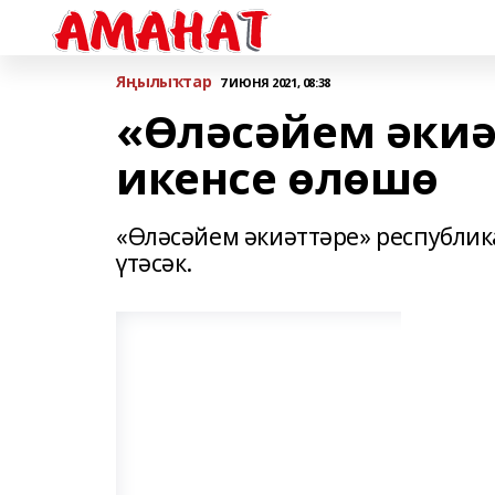
Яңылыҡтар
7 ИЮНЯ 2021, 08:38
«Өләсәйем әкиә
икенсе өлөшө
«Өләсәйем әкиәттәре» республик
үтәсәк.