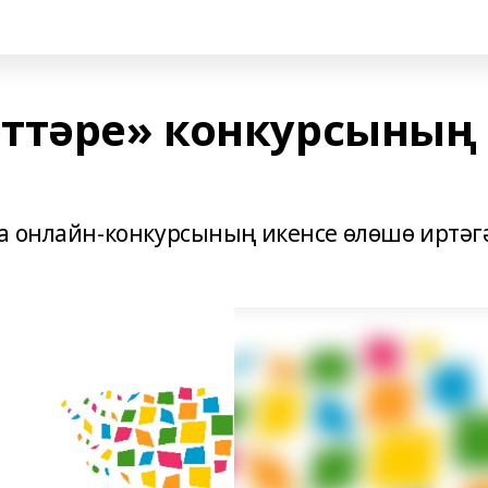
ттәре» конкурсының
а онлайн-конкурсының икенсе өлөшө иртәг