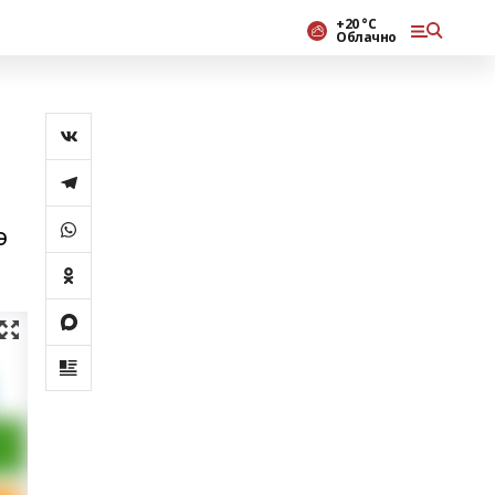
+20 °С
Облачно
ә