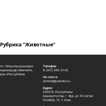
Рубрика "Животные"
ат». Ойоштороусылары:
Телефон
кционерҙар йәмғиәте..
8 (347) 246-31-05
 дом «Республика
Эл. почта
amanat@yandex.ru
Адрес
450079, Республика
Башкортостан, г. Уфа, ул. 50-летия
Октября, 13, 7 этаж