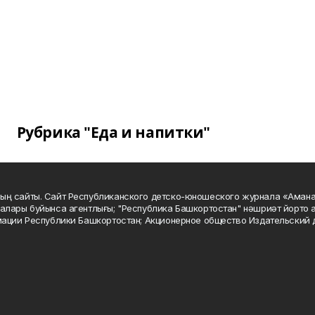
Рубрика "Еда и напитки"
ың сайты. Сайт Республиканского детско-юношеского журнала «Аман
алары буйынса агентлығы; "Республика Башкортостан" нәшриәт йорто а
мации Республики Башкортостан; Акционерное общество Издательский