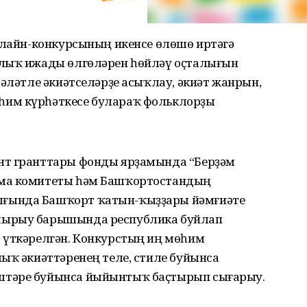
онлайн-конкурсының икенсе өлөшө иртәгә
алыҡ ижады өлгөләрен һөйләү оҫталығын
һәләтле әкиәтселәрҙе асыҡлау, әкиәт жанрын,
һим күрһәткесе булараҡ фольклорҙы
нт гранттары фонды ярҙамында “Берҙәм
рма комитеты һәм Башҡортостандың
ғында Башҡорт ҡатын-ҡыҙҙары йәмғиәте
шырыу барышында республика буйлап
 үткәрелгән. Конкурстың иң мөһим
ыҡ әкиәттәренең теле, стиле буйынса
штәре буйынса йыйынтыҡ баҫтырып сығарыу.