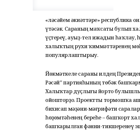
«Өләсәйем әкиәттәре» республика 
үтәсәк. Сараның маҡсаты булып х
үҫтереү, ауыҙ-тел ижадын һаҡлау, 
халыҡтың рухи ҡиммәттәренең мө
популярлаштырыу.
Йөкмәткеле сараны илдең Президе
Рәсәй” партияһының төбәк башҡа
Халыҡтар дуҫлығы йорто булышлы
ойошторҙо. Проектты тормошҡа а
бихисап мәҙәни-мәғрифәти саралар
һөҙөмтәһенең береһе – башҡорт хал
башҡарылған фәнни-тикшеренеү э