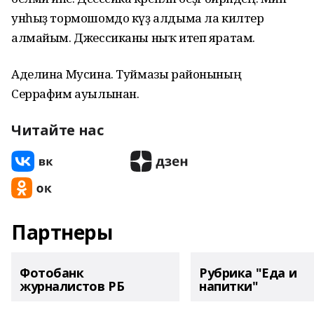
унһыҙ тормошомдо күҙ алдыма ла килтерә
алмайым. Джессиканы ныҡ итеп яратам.
Аделина Мусина. Туймазы районының
Серрафим ауылынан.
Читайте нас
Партнеры
Фотобанк
Рубрика "Еда и
журналистов РБ
напитки"