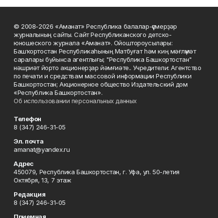
© 2008-2026 «Аманат» Республика балалар-үҫмерҙәр
журналының сайты. Сайт Республиканского детско-
юношеского журнала «Аманат». Ойоштороусылары:
Башҡортостан Республикаһының Матбуғат һәм киң мәғлүмәт
саралары буйынса агентлығы; "Республика Башкортостан"
нәшриәт йорто акционерҙар йәмғиәте.. Учредители: Агентство
по печати и средствам массовой информации Республики
Башкортостан; Акционерное общество Издательский дом
«Республика Башкортостан».
Об использовании персональных данных
Телефон
8 (347) 246-31-05
Эл. почта
amanat@yandex.ru
Адрес
450079, Республика Башкортостан, г. Уфа, ул. 50-летия
Октября, 13, 7 этаж
Редакция
8 (347) 246-31-05
Приемная