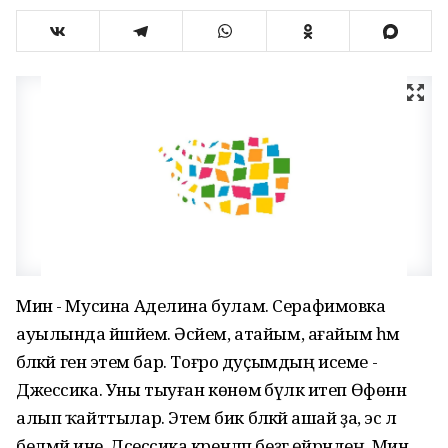
Мин - Мусина Аделина булам. Серафимовка
ауылында йәшәйем. Әсәйем, атайым, ағайым һәм
бәләкәй генә этем бар. Тоғро дуҫымдың исеме -
Джессика. Уны тыуған көнөмә бүләк итеп Өфөнән
алып ҡайттылар. Этем бик бәләкәй ашай ҙа, эсә лә
белмәй ине. Дсессика әкренләп беҙгә өйрәндең. Мин