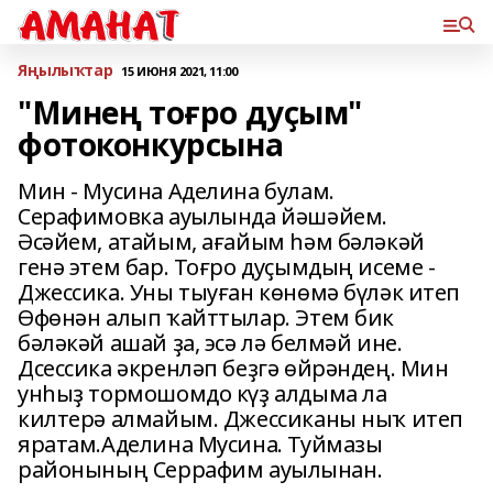
Яңылыҡтар
15 ИЮНЯ 2021, 11:00
"Минең тоғро дуҫым"
фотоконкурсына
Мин - Мусина Аделина булам.
Серафимовка ауылында йәшәйем.
Әсәйем, атайым, ағайым һәм бәләкәй
генә этем бар. Тоғро дуҫымдың исеме -
Джессика. Уны тыуған көнөмә бүләк итеп
Өфөнән алып ҡайттылар. Этем бик
бәләкәй ашай ҙа, эсә лә белмәй ине.
Дсессика әкренләп беҙгә өйрәндең. Мин
унһыҙ тормошомдо күҙ алдыма ла
килтерә алмайым. Джессиканы ныҡ итеп
яратам.Аделина Мусина. Туймазы
районының Серрафим ауылынан.