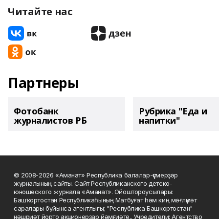
Читайте нас
Партнеры
Фотобанк
Рубрика "Еда и
журналистов РБ
напитки"
© 2008-2026 «Аманат» Республика балалар-үҫмерҙәр
журналының сайты. Сайт Республиканского детско-
юношеского журнала «Аманат». Ойоштороусылары:
Башҡортостан Республикаһының Матбуғат һәм киң мәғлүмәт
саралары буйынса агентлығы; "Республика Башкортостан"
нәшриәт йорто акционерҙар йәмғиәте.. Учредители: Агентство