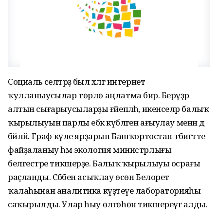
Социаль селтәрҙә был хәлгә интернет
ҡулланыусылар төрлө аңлатма бирә. Берәүҙәр
алтын сығарыусыларҙы ғәйепләһә, икенселәр балыҡ
ҡырылыуын парлы ебәк күбәләген ағыулау менән дә
бәйләй. Граф күле ярҙарын Башҡортостан тәбиғәтте
файҙаланыу һәм экология министрлығы
белгестәре тикшерҙе. Балыҡ ҡырылыуы осрағы
раҫланды. Сәбәбен асыҡлау өсөн Белорет
ҡалаһынан аналитика күҙәтеүе лабораторияһы
саҡырылды. Улар һыу өлгөһөн тикшереүгә алды.