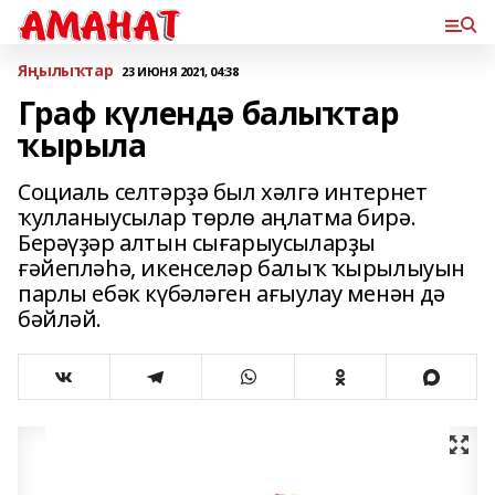
Яңылыҡтар
23 ИЮНЯ 2021, 04:38
Граф күлендә балыҡтар
ҡырыла
Социаль селтәрҙә был хәлгә интернет
ҡулланыусылар төрлө аңлатма бирә.
Берәүҙәр алтын сығарыусыларҙы
ғәйепләһә, икенселәр балыҡ ҡырылыуын
парлы ебәк күбәләген ағыулау менән дә
бәйләй.