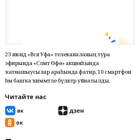
23 июндә «Вся Уфа» телеканаланың тура
эфирында «Сәләмәт Өфө» акцияһында
ҡатнашыусылар араһында фатир, 10 смартфон
һәм башҡа ҡиммәтле бүләктәр уйнатылды.
Читайте нас