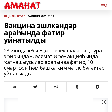
Яңылыҡтар
24 ИЮНЯ 2021, 05:58
Вакцина эшлкәндәр
араһында фатир
уйнатылды
23 июндә «Вся Уфа» телеканаланың тура
эфирында «Сәләмәт Өфө» акцияһында
ҡатнашыусылар араһында фатир, 10
смартфон һәм башҡа ҡиммәтле бүләктәр
уйнатылды.