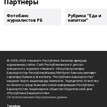
Партнеры
Фотобанк
Рубрика "Еда и
журналистов РБ
напитки"
© 2008-2026 «Аманат» Республика балалар-үҫмерҙәр
журналының сайты. Сайт Республиканского детско-
юношеского журнала «Аманат». Ойоштороусылары:
Башҡортостан Республикаһының Матбуғат һәм киң мәғлүмәт
саралары буйынса агентлығы; "Республика Башкортостан"
нәшриәт йорто акционерҙар йәмғиәте.. Учредители: Агентство
по печати и средствам массовой информации Республики
Башкортостан; Акционерное общество Издательский дом
«Республика Башкортостан».
Об использовании персональных данных
Телефон