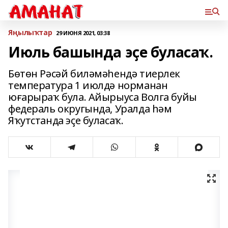
Яңылыҡтар
29 ИЮНЯ 2021, 03:38
Июль башында эҫе буласаҡ.
Бөтөн Рәсәй биләмәһендә тиерлек
температура 1 июлдә норманан
юғарыраҡ була. Айырыуса Волга буйы
федераль округында, Уралда һәм
Яҡутстанда эҫе буласаҡ.