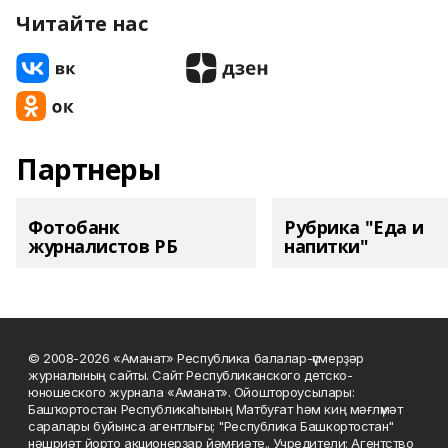
Читайте нас
Партнеры
Фотобанк
Рубрика "Еда и
журналистов РБ
напитки"
© 2008-2026 «Аманат» Республика балалар-үҫмерҙәр
журналының сайты. Сайт Республиканского детско-
юношеского журнала «Аманат». Ойоштороусылары:
Башҡортостан Республикаһының Матбуғат һәм киң мәғлүмәт
саралары буйынса агентлығы; "Республика Башкортостан"
нәшриәт йорто акционерҙар йәмғиәте.. Учредители: Агентство