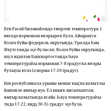
Бөтөн Рәсәй биләмәһендә тиерлек температура 1
июлдә норманан юғарыраҡ була. Айырыуса
Волга буйы федераль округында, Уралда һәм
Яҡутстанда эҫе буласаҡ. Волга буйы округында,
шул иҫәптән Башҡортостанда һауа
температураһы норманан 7-8 градусҡа юғары
булыуы көтөлә (ә норма 17-20 градус).
Бөгөн республикала урыны менән ҡыҫҡа ваҡытлы
йәшенле ямғыр яуа. Ел көньяҡ-көнсығыштан,
ямғыр ваҡытында көсәйә. Һауа температураһы
төндә 17-22, көндөҙ 30-35 градус эҫе була.