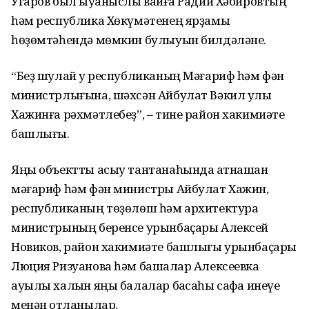
Угаров был ҡыуаныслы ваҡиға Радий Хәбировтың
һәм республика Хөкүмәтенең ярҙамы
һөҙөмтәһендә мөмкин булыуын билдәләне.
“Беҙ шулай уҡ республиканың Мәғариф һәм фән
министрлығына, шәхсән Айбулат Вәкил улы
Хажинға рәхмәтлебеҙ”, – тине район хакимиәте
башлығы.
Яңы объектты асыу тантанаһында ҡатнашҡан
мәғариф һәм фән министры Айбулат Хажин,
республиканың төҙөлөш һәм архитектура
министрының беренсе урынбаҫары Алексей
Новиков, район хакимиәте башлығы урынбаҫары
Люция Ризуанова һәм башҡалар Алексеевка
ауылы халҡын яңы балалар баҡсаһы сафҡа инеүе
менән ҡотланылар.