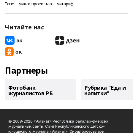
Теги:
милли проекттар
мәғариф
Читайте нас
Партнеры
Фотобанк
Рубрика "Еда и
журналистов РБ
напитки"
© 2008-2026 «Аманат» Республика балалар-үҫмерҙәр
журналының сайты. Сайт Республиканского детско-
юношеского журнала «Аманат». Ойоштороусылары: