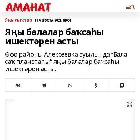
Яңылыҡтар
19 АВГУСТА 2021, 09:04
Яңы балалар баҡсаһы
ишектәрен асты
Өфө районы Алексеевка ауылында “Бала
саҡ планетаһы” яңы балалар баҡсаһы
ишектәрен асты.