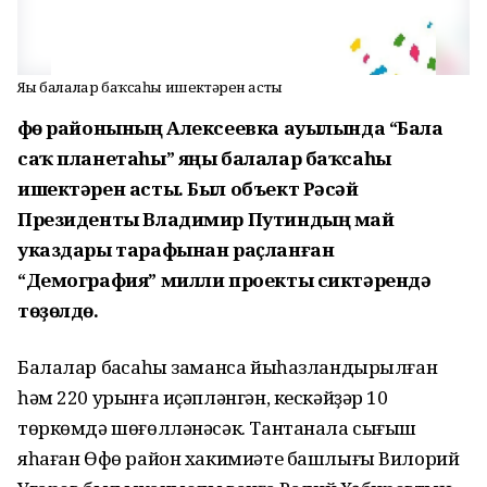
Яңы балалар баҡсаһы ишектәрен асты
Өфө районының Алексеевка ауылында “Бала
саҡ планетаһы” яңы балалар баҡсаһы
ишектәрен асты. Был объект Рәсәй
Президенты Владимир Путиндың май
указдары тарафынан раҫланған
“Демография” милли проекты сиктәрендә
төҙөлдө.
Балалар баҡсаһы заманса йыһазландырылған
һәм 220 урынға иҫәпләнгән, кескәйҙәр 10
төркөмдә шөғөлләнәсәк. Тантанала сығыш
яһаған Өфө район хакимиәте башлығы Вилорий