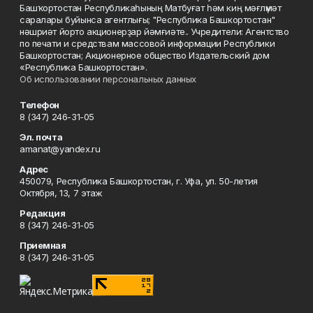
Башҡортостан Республикаһының Матбуғат һәм киң мәғлүмәт
саралары буйынса агентлығы; "Республика Башкортостан"
нәшриәт йорто акционерҙар йәмғиәте.. Учредители: Агентство
по печати и средствам массовой информации Республики
Башкортостан; Акционерное общество Издательский дом
«Республика Башкортостан».
Об использовании персональных данных
Телефон
8 (347) 246-31-05
Эл. почта
amanat@yandex.ru
Адрес
450079, Республика Башкортостан, г. Уфа, ул. 50-летия
Октября, 13, 7 этаж
Редакция
8 (347) 246-31-05
Приемная
8 (347) 246-31-05