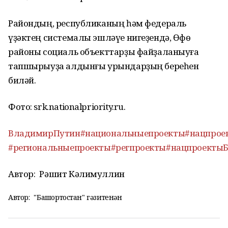
Райондың, республиканың һәм федераль
үҙәктең системалы эшләүе нигеҙендә, Өфө
районы социаль объекттарҙы файҙаланыуға
тапшырыуҙа алдынғы урындарҙың береһен
биләй.
Фото: srk.nationalpriority.ru.
ВладимирПутин
#национальныепроекты
#нацпрое
#региональныепроекты
#регпроекты
#нацпроекты
Автор:
Рәшит Кәлимуллин
Автор:
"Башҡортостан" гәзитенән