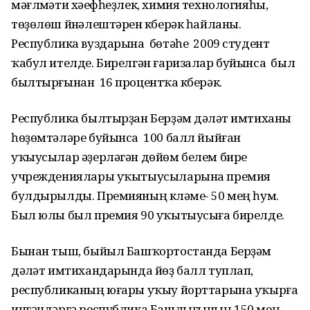
мәғлүмәти хәүефһеҙлек, химия технологияһы,
төҙөлөш йүнәлештәрен күберәк һайланы.
Республика вуздарына бөтәһе 2009 студент
ҡабул ителде. Бирелгән ғаризалар буйынса был
былтырғынан 16 процентҡа күберәк.
Республика былтырҙан Берҙәм дәүләт имтиханы
һөҙөмтәләре буйынса 100 балл йыйған
уҡыусылар әҙерләгән дөйөм белем биреү
учреждениялары уҡытыусыларына премия
булдырылды. Премияның күләме- 50 мең һум.
Был юлы был премия 90 уҡытыусыға бирелде.
Бынан тыш, быйыл Башҡортостанда Берҙәм
дәүләт имтихандарында йөҙ балл туплап,
республиканың юғары уҡыу йорттарына уҡырға
ингәндәргә республика Башлығының 150 мең