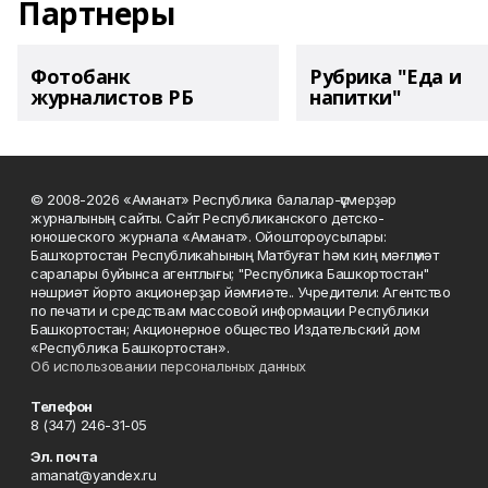
Партнеры
Фотобанк
Рубрика "Еда и
журналистов РБ
напитки"
© 2008-2026 «Аманат» Республика балалар-үҫмерҙәр
журналының сайты. Сайт Республиканского детско-
юношеского журнала «Аманат». Ойоштороусылары:
Башҡортостан Республикаһының Матбуғат һәм киң мәғлүмәт
саралары буйынса агентлығы; "Республика Башкортостан"
нәшриәт йорто акционерҙар йәмғиәте.. Учредители: Агентство
по печати и средствам массовой информации Республики
Башкортостан; Акционерное общество Издательский дом
«Республика Башкортостан».
Об использовании персональных данных
Телефон
8 (347) 246-31-05
Эл. почта
amanat@yandex.ru