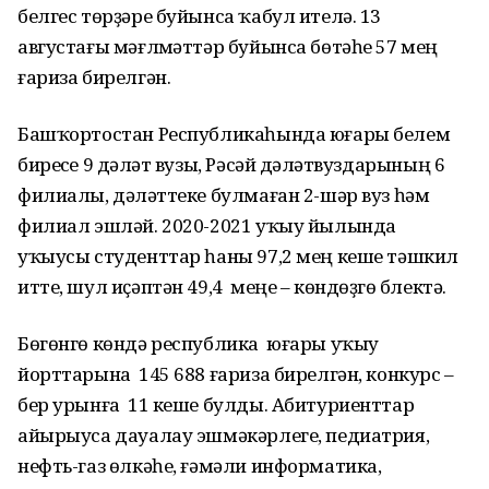
белгес төрҙәре буйынса ҡабул ителә. 13
августағы мәғлүмәттәр буйынса бөтәһе 57 мең
ғариза бирелгән.
Башҡортостан Республикаһында юғары белем
биреүсе 9 дәүләт вузы, Рәсәй дәүләтвуздарының 6
филиалы, дәүләттеке булмаған 2-шәр вуз һәм
филиал эшләй. 2020-2021 уҡыу йылында
уҡыусы студенттар һаны 97,2 мең кеше тәшкил
итте, шул иҫәптән 49,4 меңе – көндөҙгө бүлектә.
Бөгөнгө көндә республика юғары уҡыу
йорттарына 145 688 ғариза бирелгән, конкурс –
бер урынға 11 кеше булды. Абитуриенттар
айырыуса дауалау эшмәкәрлеге, педиатрия,
нефть-газ өлкәһе, ғәмәли информатика,