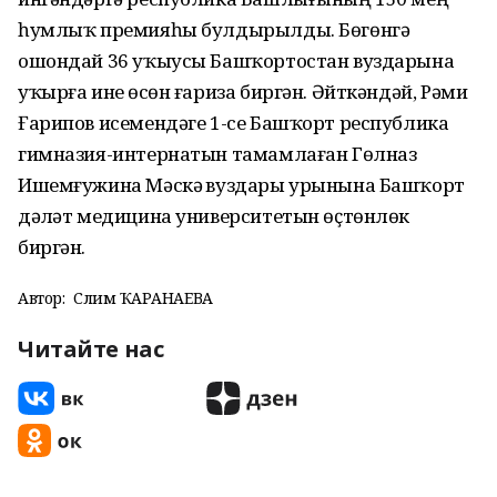
һумлыҡ премияһы булдырылды. Бөгөнгә
ошондай 36 уҡыусы Башҡортостан вуздарына
уҡырға инеү өсөн ғариза биргән. Әйткәндәй, Рәми
Ғарипов исемендәге 1-се Башҡорт республика
гимназия-интернатын тамамлаған Гөлназ
Ишемғужина Мәскәү вуздары урынына Башҡорт
дәүләт медицина университетын өҫтөнлөк
биргән.
Автор:
Сәлимә ҠАРАНАЕВА
Читайте нас