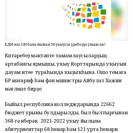
БДИ-ны 100 балға йыйған 36 уҡыусы үҙебеҙҙә уҡыясаҡ!
Күптәребеҙ мәктәпте тамамлаусыларҙың
артабанғы яҙмышы, уҡыу йорттарында уҡыуын
дауам итеүе тураһында ҡыҙыҡһына. Ошо темаға
БР мәғариф һәм фән министры Айбулат Хажин
мәғлүмәт бирҙе.
Быйыл республика колледждарында 22662
бюджет урыны булдырылды, был былтырғынан
368-гә күберәк. 2021-2022 уҡыу йылына
абитуриенттар 68 һөнәр һәм 121 урта һөнәри