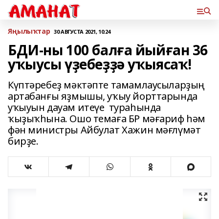
Яңылыҡтар
30 АВГУСТА 2021, 10:24
БДИ-ны 100 балға йыйған 36
уҡыусы үҙебеҙҙә уҡыясаҡ!
Күптәребеҙ мәктәпте тамамлаусыларҙың
артабанғы яҙмышы, уҡыу йорттарында
уҡыуын дауам итеүе тураһында
ҡыҙыҡһына. Ошо темаға БР мәғариф һәм
фән министры Айбулат Хажин мәғлүмәт
бирҙе.