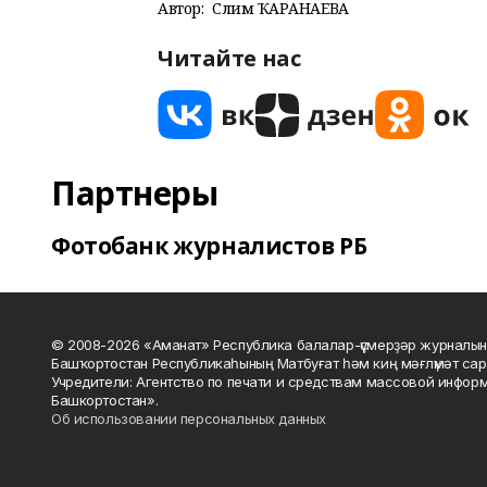
Автор:
Сәлимә ҠАРАНАЕВА
Читайте нас
Партнеры
Фотобанк журналистов РБ
© 2008-2026 «Аманат» Республика балалар-үҫмерҙәр журналын
Башҡортостан Республикаһының Матбуғат һәм киң мәғлүмәт сар
Учредители: Агентство по печати и средствам массовой инфор
Башкортостан».
Об использовании персональных данных