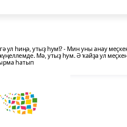
гә ул һиңә, утыҙ һум!? - Мин уны анау меҫке
 күңеллемде. Мә, утыҙ һум. Ә ҡайҙа ул меҫке
ңдырма һатып