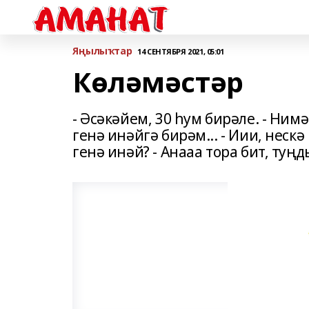
Яңылыҡтар
14 СЕНТЯБРЯ 2021, 05:01
Көләмәстәр
- Әсәкәйем, 30 һум бирәле. - Нимә
генә инәйгә бирәм... - Иии, нескә
генә инәй? - Анааа тора бит, ту