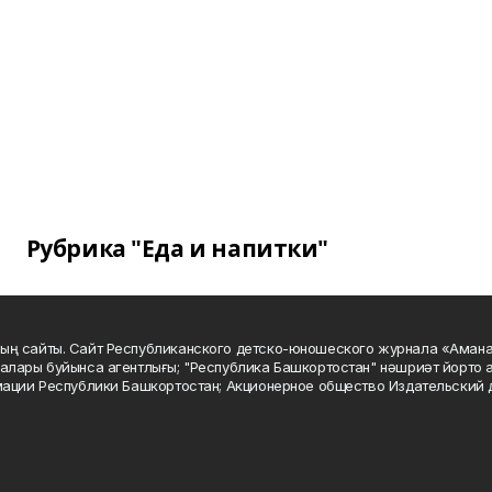
Рубрика "Еда и напитки"
ың сайты. Сайт Республиканского детско-юношеского журнала «Аман
алары буйынса агентлығы; "Республика Башкортостан" нәшриәт йорто а
мации Республики Башкортостан; Акционерное общество Издательский