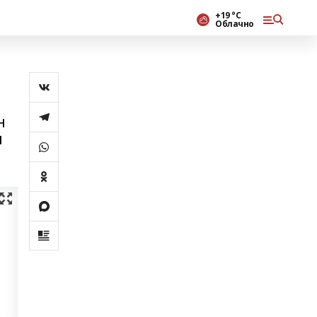
+19 °С
Облачно
н
н