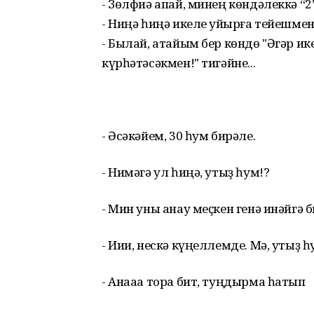
- Зөлфиә апай, минең көндәлеккә “2”
- Ниңә һиңә икеле ҡуйырға тейешмен 
- Былай, атайым бер көндө "Әгәр ик
күрһәтәсәкмен!" тигәйне...
- Әсәкәйем, 30 һум бирәле.
- Нимәгә ул һиңә, утыҙ һум!?
- Мин уны анау меҫкен генә инәйгә б
- Иии, нескә күңеллемде. Мә, утыҙ һу
- Анааа тора бит, туңдырма һатып