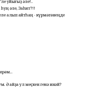
ле ҡуйығыҙ әле!..
һуң әле, Заһит?!!
еле алып ҡайтһаң - күрмәгәнеңде
ирәм...
м. Ә ҡайҙа ул меҫкен генә инәй?