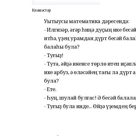
Көләмәстәр
Уҡытыусы математика дәресендә:
- Илгизәр, әгәр һиңә дуҫың ике бес
итһә, үҙең урамдан дүрт бесәй бал
балаһы була?
- Туғыҙ!
- Туҡта, әйҙә икенсе төрлө итеп иҫәпл
ике ҡарбуз, ә өләсәйең тағы ла дүрт 
була?
- Ете.
- Һуң, шулай булғас! Ә бесәй бала
- Туғыҙ була инде... Өйҙә үҙемдең бе