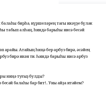
әй балаһы бирһә, күршеләрең тағы икәүҙе бүләк
аһы табып алһаң, һиндә барыһы нисә бесәй
әп ҡарайыҡ. Атайың һиңә бер ҡарбуз бирә, әсәйең
ҡарбуз бирә икән ти. Һиндә барыһы нисә ҡарбуз
лары ниңә туғыҙ булды?
р бесәй балаһы бар бит!.. Уны ҡайҙа итәйем?