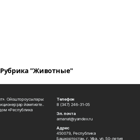
Рубрика "Животные"
ат». Ойоштороусылары:
Телефон
кционерҙар йәмғиәте..
8 (347) 246-31-05
 дом «Республика
Эл. почта
amanat@yandex.ru
Адрес
450079, Республика
Башкортостан, г. Уфа, ул. 50-летия