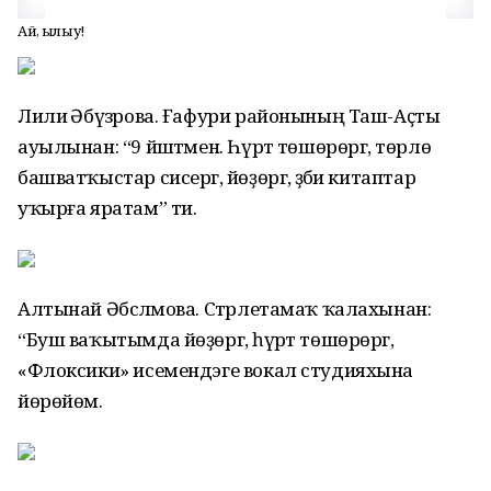
Ай, һылыу!
Лилиә Әбүзәрова. Ғафури районының Таш-Аҫты
ауылынан: “9 йәштәмен. Һүрәт төшөрөргә, төрлө
башватҡыстар сисергә, йөҙөргә, әҙәби китаптар
уҡырға яратам” ти.
Алтынай Әбсәләмова. Стәрлетамаҡ ҡалахынан:
“Буш ваҡытымда йөҙөргә, һүрәт төшөрөргә,
«Флоксики» исемендэге вокал студияхына
йөрөйөм.