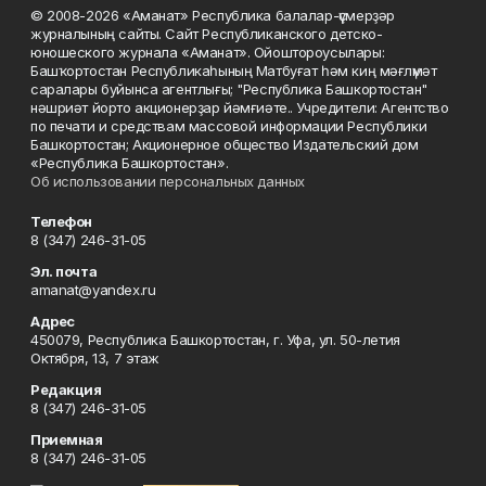
© 2008-2026 «Аманат» Республика балалар-үҫмерҙәр
журналының сайты. Сайт Республиканского детско-
юношеского журнала «Аманат». Ойоштороусылары:
Башҡортостан Республикаһының Матбуғат һәм киң мәғлүмәт
саралары буйынса агентлығы; "Республика Башкортостан"
нәшриәт йорто акционерҙар йәмғиәте.. Учредители: Агентство
по печати и средствам массовой информации Республики
Башкортостан; Акционерное общество Издательский дом
«Республика Башкортостан».
Об использовании персональных данных
Телефон
8 (347) 246-31-05
Эл. почта
amanat@yandex.ru
Адрес
450079, Республика Башкортостан, г. Уфа, ул. 50-летия
Октября, 13, 7 этаж
Редакция
8 (347) 246-31-05
Приемная
8 (347) 246-31-05