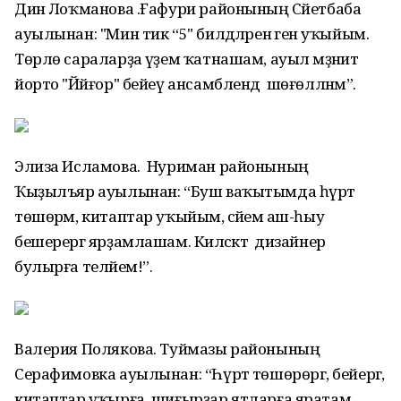
Динә Лоҡманова .Ғафури районының Сәйетбаба
ауылынан: "Мин тик “5" билдәләренә генә уҡыйым.
Төрлө сараларҙа әүҙем ҡатнашам, ауыл мәҙәниәт
йорто "Йәйғор" бейеү ансамблендә шөғөлләнәм”.
Элиза Исламова. Нуриман районының
Ҡыҙылъяр ауылынан: “Буш ваҡытымда һүрәт
төшөрәм, китаптар уҡыйым, әсәйемә аш-һыу
бешерергә ярҙамлашам. Киләсәктә дизайнер
булырға теләйем!”.
Валерия Полякова. Туймазы районының
Серафимовка ауылынан: “Һүрәт төшөрөргә, бейергә,
китаптар уҡырға, шиғырҙар ятларға яратам.