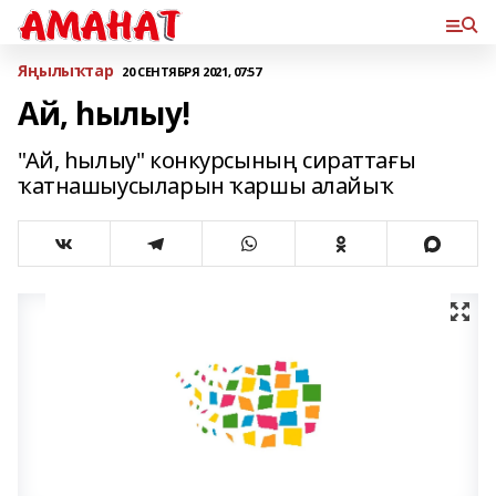
Яңылыҡтар
20 СЕНТЯБРЯ 2021, 07:57
Ай, һылыу!
"Ай, һылыу" конкурсының сираттағы
ҡатнашыусыларын ҡаршы алайыҡ