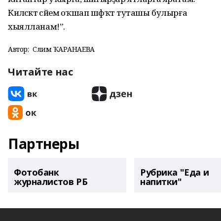
Киләсәктә әсәйемә оҡшап шәфҡәт туташы булырға
хыялланам!”.
Автор:
Сәлимә ҠАРАНАЕВА
Читайте нас
Партнеры
Фотобанк
Рубрика "Еда и
журналистов РБ
напитки"