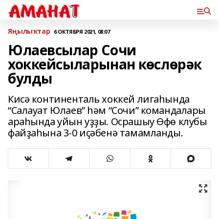
Яңылыҡтар
6 ОКТЯБРЯ 2021, 08:07
Юлаевсылар Сочи
хоккейсыларынан көслөрәк
булды
Кисә континенталь хоккей лигаһында
“Салауат Юлаев” һәм “Сочи” командалары
араһында уйын уҙҙы. Осрашыу Өфө клубы
файҙаһына 3-0 иҫәбенә тамамланды.