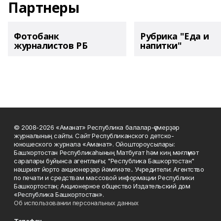
Партнеры
Фотобанк
Рубрика "Еда и
журналистов РБ
напитки"
© 2008-2026 «Аманат» Республика балалар-үҫмерҙәр
журналының сайты. Сайт Республиканского детско-
юношеского журнала «Аманат». Ойоштороусылары:
Башҡортостан Республикаһының Матбуғат һәм киң мәғлүмәт
саралары буйынса агентлығы; "Республика Башкортостан"
нәшриәт йорто акционерҙар йәмғиәте.. Учредители: Агентство
по печати и средствам массовой информации Республики
Башкортостан; Акционерное общество Издательский дом
«Республика Башкортостан».
Об использовании персональных данных
Телефон