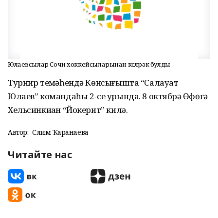
Юлаевсылар Сочи хоккейсыларынан көслөрәк булды
Турнир теҙмәһендә Көнсығышта “Салауат
Юлаев” командаһы 2-се урында. 8 октябрҙә Өфөгә
Хельсинкиҙан “Йокерит” килә.
Автор:
Сәлимә Ҡаранаева
Читайте нас