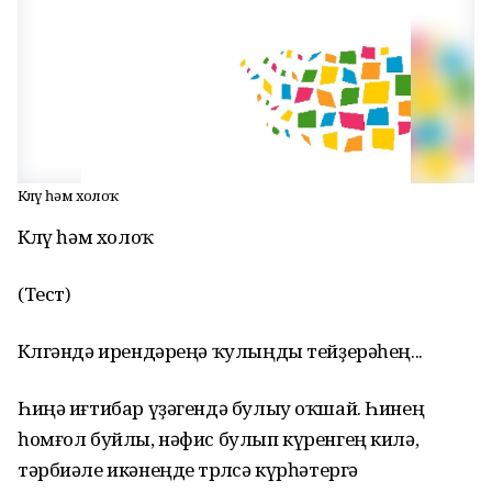
Көлөү һәм холоҡ
Көлөү һәм холоҡ
(Тест)
Көлгәндә ирендәреңә ҡулыңды тейҙерәһең...
Һиңә иғтибар үҙәгендә булыу оҡшай. Һинең
һомғол буйлы, нәфис булып күренгең килә,
тәрбиәле икәнеңде төрлөсә күрһәтергә