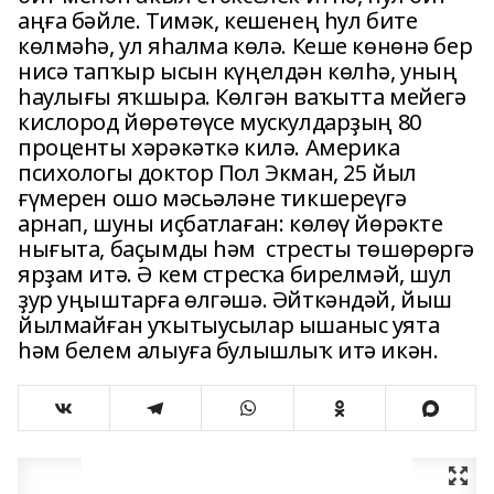
аңға бәйле. Тимәк, кешенең һул бите
көлмәһә, ул яһалма көлә. Кеше көнөнә бер
нисә тапҡыр ысын күңелдән көлһә, уның
һаулығы яҡшыра. Көлгән ваҡытта мейегә
кислород йөрөтөүсе мускулдарҙың 80
проценты хәрәкәткә килә. Америка
психологы доктор Пол Экман, 25 йыл
ғүмерен ошо мәсьәләне тикшереүгә
арнап, шуны иҫбатлаған: көлөү йөрәкте
нығыта, баҫымды һәм стресты төшөрөргә
ярҙам итә. Ә кем стресҡа бирелмәй, шул
ҙур уңыштарға өлгәшә. Әйткәндәй, йыш
йылмайған уҡытыусылар ышаныс уята
һәм белем алыуға булышлыҡ итә икән.