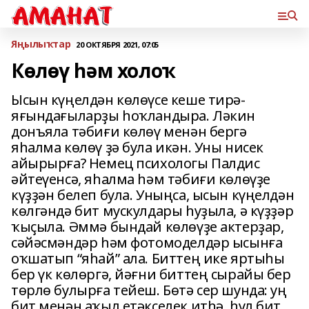
Яңылыҡтар
20 ОКТЯБРЯ 2021, 07:05
Көлөү һәм холоҡ
Ысын күңелдән көлөүсе кеше тирә-
яғындағыларҙы һоҡландыра. Ләкин
донъяла тәбиғи көлөү менән бергә
яһалма көлөү ҙә була икән. Уны нисек
айырырға? Немец психологы Палдис
әйтеүенсә, яһалма һәм тәбиғи көлөүҙе
күҙҙән белеп була. Уныңса, ысын күңелдән
көлгәндә бит мускулдары һуҙыла, ә күҙҙәр
ҡыҫыла. Әммә бындай көлөүҙе актерҙар,
сәйәсмәндәр һәм фотомоделдәр ысынға
оҡшатып “яһай” ала. Биттең ике яртыһы
бер үк көлөргә, йәғни биттең сырайы бер
төрлө булырға тейеш. Бөтә сер шунда: уң
бит менән аҡыл етәкселек итһә, һул бит