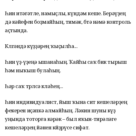
Һин итәғәтле, намыҫлы, күндәм кеше. Берәүҙең
дә кәйефен боҙмайһың, тимәк, бөтә нәмә контроль
аҫтында.
Көлгәндә күҙҙәрең ҡыҫылһа...
Һин үҙ-үҙеңә ышанаһың. Ҡайһы саҡ бик тырыш
һәм ныҡыш булаһың.
Һәр саҡ төрлөсә көләһең...
Һин индивидуалист, йыш ҡына сит кешеләрҙең
фекерен иҫәпкә алмайһың. Ләкин шуны күҙ
уңында тоторға кәрәк – был яҡын-тирәләге
кешеләрҙең йәнен көйҙөрөүсе сифат.