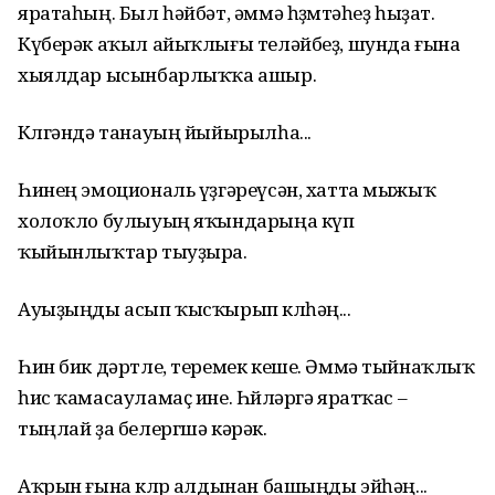
яратаһың. Был һәйбәт, әммә һөҙөмтәһеҙ һыҙат.
Күберәк аҡыл айыҡлығы теләйбеҙ, шунда ғына
хыялдар ысынбарлыҡҡа ашыр.
Көлгәндә танауың йыйырылһа...
Һинең эмоциональ үҙгәреүсән, хатта мыжыҡ
холоҡло булыуың яҡындарыңа күп
ҡыйынлыҡтар тыуҙыра.
Ауыҙыңды асып ҡысҡырып көлһәң...
Һин бик дәртле, теремек кеше. Әммә тыйнаҡлыҡ
һис ҡамасауламаҫ ине. Һөйләргә яратҡас –
тыңлай ҙа белергшә кәрәк.
Аҡрын ғына көлөр алдынан башыңды эйһәң...