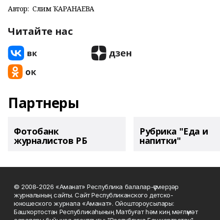
Автор:
Сәлимә ҠАРАНАЕВА
Читайте нас
Партнеры
Фотобанк
Рубрика "Еда и
журналистов РБ
напитки"
© 2008-2026 «Аманат» Республика балалар-үҫмерҙәр
журналының сайты. Сайт Республиканского детско-
юношеского журнала «Аманат». Ойоштороусылары:
Башҡортостан Республикаһының Матбуғат һәм киң мәғлүмәт