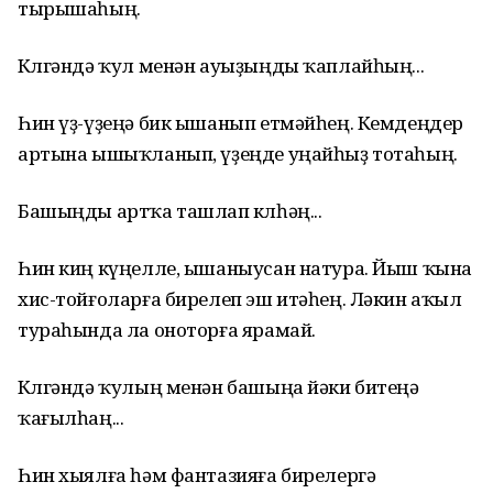
тырышаһың.
Көлгәндә ҡул менән ауыҙыңды ҡаплайһың...
Һин үҙ-үҙеңә бик ышанып етмәйһең. Кемдеңдер
артына ышыҡланып, үҙеңде уңайһыҙ тотаһың.
Башыңды артҡа ташлап көлһәң...
Һин киң күңелле, ышаныусан натура. Йыш ҡына
хис-тойғоларға бирелеп эш итәһең. Ләкин аҡыл
тураһында ла оноторға ярамай.
Көлгәндә ҡулың менән башыңа йәки битеңә
ҡағылһаң...
Һин хыялға һәм фантазияға бирелергә