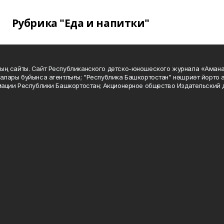
Рубрика "Еда и напитки"
ың сайты. Сайт Республиканского детско-юношеского журнала «Аман
алары буйынса агентлығы; "Республика Башкортостан" нәшриәт йорто а
мации Республики Башкортостан; Акционерное общество Издательский