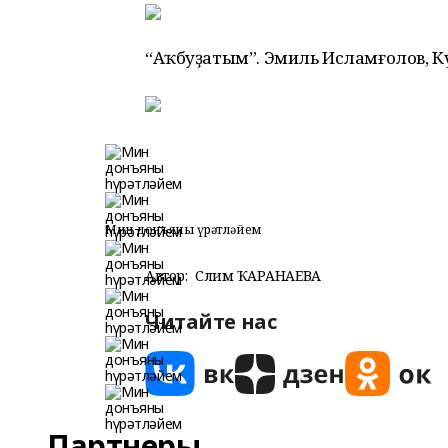
“Аҡбуҙатым”. Эмиль Исламғолов, К
Мин донъяны һүрәтләйем
Автор:
Сәлимә ҠАРАНАЕВА
Читайте нас
Партнеры