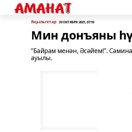
Яңылыҡтар
20 ОКТЯБРЯ 2021, 07:10
Мин донъяны һ
“Байрам менән, Әсәйем!”. Сәми
ауылы.