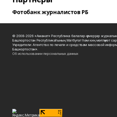
Фотобанк журналистов РБ
© 2008-2026 «Аманат» Республика балалар-үҫмерҙәр журналын
Башҡортостан Республикаһының Матбуғат һәм киң мәғлүмәт сар
Учредители: Агентство по печати и средствам массовой инфор
Башкортостан».
Об использовании персональных данных