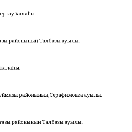
мертау ҡалаһы.
ғазы районының Талбазы ауылы.
й ҡалаһы.
, Туймазы районының Серафимовка ауылы.
рғазы районының Талбазы ауылы.