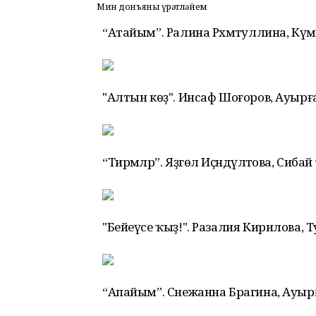
Мин донъяны һүрәтләйем
“Атайым”. Ралина Рәхмәтуллина, Кү
"Алтын көҙ". Инсаф Шоғоров, Ауыр
“Тирмәләр”. Яҙгөл Иҫәндәүләтова, Сиба
"Бейеүсе ҡыҙ!". Разалия Кирилова
“Апайым”. Снежанна Брагина, Ауы