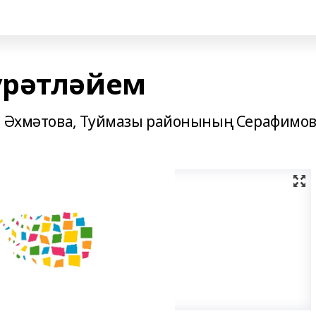
үрәтләйем
на Әхмәтова, Туймазы районының Серафимо