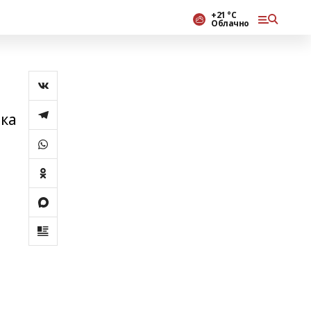
+21 °С
Облачно
вка