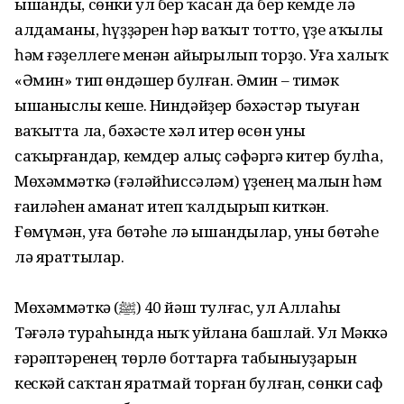
ышанды, сөнки ул бер ҡасан да бер кемде лә
алдаманы, һүҙҙәрен һәр ваҡыт тотто, үҙе аҡылы
һәм ғәҙеллеге менән айырылып торҙо. Уға халыҡ
«Әмин» тип өндәшер булған. Әмин – тимәк
ышаныслы кеше. Ниндәйҙер бәхәстәр тыуған
ваҡытта ла, бәхәсте хәл итер өсөн уны
саҡырғандар, кемдер алыҫ сәфәргә китер булһа,
Мөхәммәткә (ғәләйһиссәләм) үҙенең малын һәм
ғаиләһен аманат итеп ҡалдырып киткән.
Ғөмүмән, уға бөтәһе лә ышандылар, уны бөтәһе
лә яраттылар.
Мөхәммәткә (ﷺ) 40 йәш тулғас, ул Аллаһы
Тәғәлә тураһында ныҡ уйлана башлай. Ул Мәккә
ғәрәптәренең төрлө боттарға табыныуҙарын
кескәй саҡтан яратмай торған булған, сөнки саф