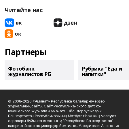
Читайте нас
Партнеры
Фотобанк
Рубрика "Еда и
журналистов РБ
напитки"
© 2008-2026 «Аманат» Республика балалар-үҫмерҙәр
журналының сайты. Сайт Республиканского детско-
юношеского журнала «Аманат». Ойоштороусылары:
Башҡортостан Республикаһының Матбуғат һәм киң мәғлүмәт
саралары буйынса агентлығы; "Республика Башкортостан"
нәшриәт йорто акционерҙар йәмғиәте.. Учредители: Агентство