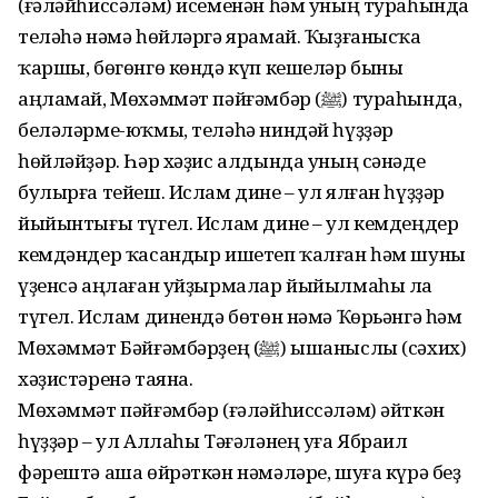
(ғәләйһиссәләм) исеменән һәм уның тураһында
теләһә нәмә һөйләргә ярамай. Ҡыҙғанысҡа
ҡаршы, бөгөнгө көндә күп кешеләр быны
аңламай, Мөхәммәт пәйғәмбәр (ﷺ) тураһында,
беләләрме-юҡмы, теләһә ниндәй һүҙҙәр
һөйләйҙәр. Һәр хәҙис алдында уның сәнәде
булырға тейеш. Ислам дине – ул ялған һүҙҙәр
йыйынтығы түгел. Ислам дине – ул кемдеңдер
кемдәндер ҡасандыр ишетеп ҡалған һәм шуны
үҙенсә аңлаған уйҙырмалар йыйылмаһы ла
түгел. Ислам динендә бөтөн нәмә Ҡөрьәнгә һәм
Мөхәммәт Бәйғәмбәрҙең (ﷺ) ышаныслы (сәхих)
хәҙистәренә таяна.
Мөхәммәт пәйғәмбәр (ғәләйһиссәләм) әйткән
һүҙҙәр – ул Аллаһы Тәғәләнең уға Ябраил
фәрештә аша өйрәткән нәмәләре, шуға күрә беҙ