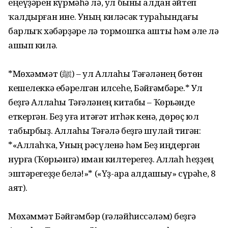
еңеүҙәрен күрмәһә лә, ул быны алдан әйтеп
ҡалдырған ине. Уның киләсәк тураһындағы
барлыҡ хәбәрҙәре лә тормошҡа ашты һәм әле лә
ашып килә.
*Мөхәммәт (ﷺ) – ул Аллаһы Тәғәләнең бөтөн
кешелеккә ебәрелгән илсеһе, Бәйғәмбәре.* Ул
беҙгә Аллаһы Тәғәләнең китабы – Ҡөрьәнде
еткергән. Беҙ уға итәғәт итһәк кенә, дөрөҫ юл
табырбыҙ. Аллаһы Тәғәлә беҙгә шулай тигән:
*«Аллаһҡа, Уның рәсүленә һәм Беҙ иңдергән
нурға (Ҡөрьәнгә) иман килтерегеҙ. Аллаһ һеҙҙең
эштәрегеҙҙе белә!»* («Үҙ-ара алдашыу» сүрәһе, 8
аят).
Мөхәммәт Бәйғәмбәр (ғәләйһиссәләм) беҙгә