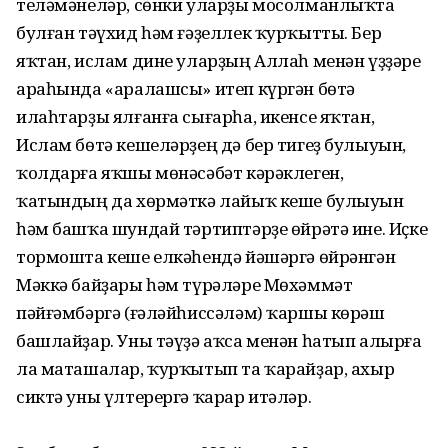
теләмәнеләр, сөнки уларҙы мосолманлыҡта
булған тәүхид һәм ғәҙеллек ҡурҡытты. Бер
яҡтан, ислам дине уларҙың Аллаһ менән үҙҙәре
араһында «аралашсы» итеп күргән бөтә
илаһтарҙы ялғанға сығарһа, икенсе яҡтан,
Ислам бөтә кешеләрҙең дә бер тигеҙ булыуын,
ҡолдарға яҡшы мөнәсәбәт кәрәклеген,
ҡатындың да хөрмәткә лайыҡ кеше булыуын
һәм башҡа шундай тәртиптәрҙе өйрәтә ине. Иҫке
тормошта кеше елкәһендә йәшәргә өйрәнгән
Мәккә байҙары һәм түрәләре Мөхәммәт
пәйғәмбәргә (ғәләйһиссәләм) ҡаршы көрәш
башлайҙар. Уны тәүҙә аҡса менән һатып алырға
ла маташалар, ҡурҡытып та ҡарайҙар, ахыр
сиктә уны үлтерергә ҡарар итәләр.