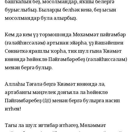
башҡаһын беҙ, мосолмандар, яҡшы белергә
бурыслыбыҙ. Быларҙы белһәк кенә, беҙ ысын
мосолмандар була алырбыҙ.
Кем дә кем үҙ тормошонда Мөхәммәт пәйғәмбәр
(ғәләйһиссәләм) артынан эйәрһә, үҙ йәшәйешен
Сөннәткә ярашлы ҡорһа, тик шул ғына Ҡиәмәт
көнөндә һөйөклө Пәйғәмбәребеҙ (ғәләйһиссәләм)
менән бергә булыр.
Аллаһы Тәғәлә беҙгә Ҡиәмәт көнөндә лә,
артабанғы мәңгелек донъяла ла һөйөклө
Пәйғәмбәребеҙ (ﷺ) менән бергә булырға насип
итһен!
Тағы ла шул: иғтибар итһәгеҙ, Мөхәммәт