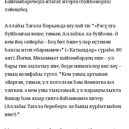
Бәйғәмбәребеҙгә итәғәт итергә (буйһонорға)
тейешбеҙ.
Аллаһы Тәғәлә Ҡөрьәндә шулай ти: *«Рәсүлгә
буйһонған кеше, тимәк, Аллаһҡа ла буйһона. Ә
кем йөҙ сөйөрһә – Беҙ бит һине улар өҫтөнән
һаҡсы итеп ебәрмәнек»* («Ҡатындар» сүрәһе, 80
аят). Йәғни, Мөхәммәт пәйғәмбәрҙең эше – ул
бары тик аңлатыу ине, беҙҙе нимәгәлер көсләү –
уның вазифаһы түгел. *Кем уның артынан
эйәргән, тимәк, ул ҡотолған һәм йәннәткә юл
тапҡан, ә кем уны тыңламай, ул ҡараңғылыҡта
йәшәр һәм ахыр сиктә йәһәннәмгә китер
(Аллаһы Тәғәлә беребеҙгә лә быны күрһәтмәһен
ине!).*