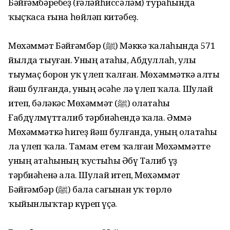
Бәйғәмбәребеҙ (ғәләйһиссәләм) тураһында
ҡыҫҡаса ғына һөйләп китәбеҙ.
Мөхәммәт Бәйғәмбәр (ﷺ) Мәккә ҡалаһында 571
йылда тыуған. Уның атаһы, Абдуллаһ, улы
тыумаҫ борон уҡ үлеп ҡалған. Мөхәммәткә алты
йәш булғанда, уның әсәһе лә үлеп ҡала. Шулай
итеп, бәләкәс Мөхәммәт (ﷺ) олатаһы
Ғабдүлмүтталиб тәрбиәһендә ҡала. Әммә
Мөхәммәткә һигеҙ йәш булғанда, уның олатаһы
ла үлеп ҡала. Тамам етем ҡалған Мөхәммәтте
уның атаһының ҡустыһы Әбү Талиб үҙ
тәрбиәһенә ала. Шулай итеп, Мөхәммәт
Бәйғәмбәр (ﷺ) бала сағынан уҡ төрлө
ҡыйынлыҡтар күреп үҫә.