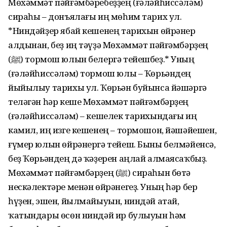
Мөхәммәт пәйғәмбәребеҙҙең (ғәләйһиссәләм)
сираһы – донъялағы иң мөһим тарих ул.
*Ниндәйҙер ябай кешенең тарихын өйрәнер
алдынан, беҙ иң тәүҙә Мөхәммәт пәйғәмбәрҙең
(ﷺ) тормош юлын белергә тейешбеҙ.* Уның
(ғәләйһиссәләм) тормош юлы – Ҡөрьәндең
йыйылыу тарихы ул. Ҡөрьән буйынса йәшәргә
теләгән һәр кеше Мөхәммәт пәйғәмбәрҙең
(ғәләйһиссәләм) – кешелек тарихындағы иң
камил, иң изге кешенең – тормошон, йәшәйешен,
ғүмер юлын өйрәнергә тейеш. Быны белмәйенсә,
беҙ Ҡөрьәндең дә ҡәҙерен аңлай алмаясаҡбыҙ.
Мөхәммәт пәйғәмбәрҙең (ﷺ) сираһын бөтә
нескәлектәре менән өйрәнегеҙ. Уның һәр бер
һүҙен, эшен, йылмайыуын, ниндәй атай,
ҡатындары өсөн ниндәй ир булыуын һәм