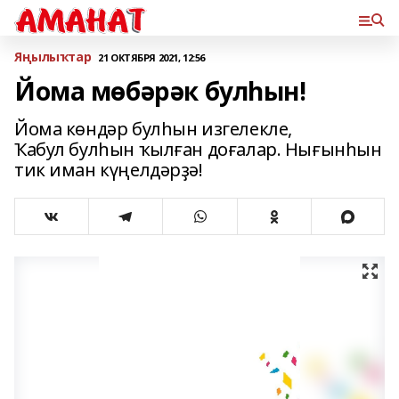
Яңылыҡтар
21 ОКТЯБРЯ 2021, 12:56
Йома мөбәрәк булһын!
Йома көндәр булһын изгелекле,
Ҡабул булһын ҡылған доғалар. Нығынһын
тик иман күңелдәрҙә!