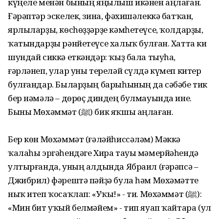
күңеле менән бының яңылыш икәнен аңлаған.
Ғәрәптәр эскелек, зина, фәхишәлеккә батҡан,
ярлыларҙы, көсһөҙҙәрҙе кәмһетеүсе, ҡолдарҙы,
ҡатындарҙы рәнйетеүсе халыҡ булған. Хатта ки
шундай сиккә еткәндәр: ҡыҙ бала тыуһа,
ғәрләнеп, улар уны тереләй сүлдә күмеп китер
булғандар. Быларҙың барыһының да сәбәбе тик
бер нәмәлә – дөрөҫ диндең булмауында ине.
Быны Мөхәммәт (ﷺ) бик яҡшы аңлаған.
Бер көн Мөхәммәт (ғәләйһиссәләм) Мәккә
ҡалаһы эргәһендәге Хира тауы мәмерйәһендә
ултырғанда, уның алдында Ябраил (ғәрәпсә –
Джибрил) фәрештә пәйҙә була һәм Мөхәмәтте
ныҡ итеп ҡосаҡлап: «Уҡы!» - ти. Мөхәммәт (ﷺ):
«Мин бит уҡый белмәйем» - тип яуап ҡайтара (ул