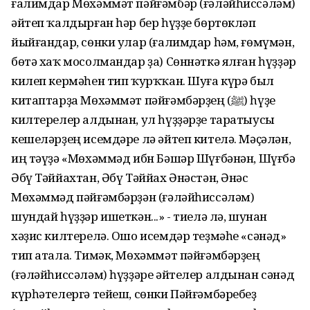
ғалимдар Мөхәммәт пәйғәмбәр (ғәләйһиссәләм)
әйтеп ҡалдырған һәр бер һүҙҙе бөртөкләп
йыйғандар, сөнки улар (ғалимдар һәм, ғөмүмән,
бөтә хаҡ мосолмандар ҙа) Сөннәткә ялған һүҙҙәр
килеп кермәһен тип ҡурҡҡан. Шуға күрә был
китаптарҙа Мөхәммәт пәйғәмбәрҙең (ﷺ) һүҙе
килтерелер алдынан, ул һүҙҙәрҙе таратыусы
кешеләрҙең исемдәре лә әйтеп кителә. Мәҫәлән,
иң тәүҙә «Мөхәммәд ибн Бәшәр Шүғбәнән, Шүғбә
Әбү Тәййахтан, Әбү Тәййах Әнәстән, Әнәс
Мөхәммәд пәйғәмбәрҙән (ғәләйһиссәләм)
шундай һүҙҙәр ишеткән...» - тиелә лә, шунан
хәҙис килтерелә. Ошо исемдәр теҙмәһе «сәнәд»
тип атала. Тимәк, Мөхәммәт пәйғәмбәрҙең
(ғәләйһиссәләм) һүҙҙәре әйтелер алдынан сәнәд
күрһәтелергә тейеш, сөнки Пәйғәмбәребеҙ