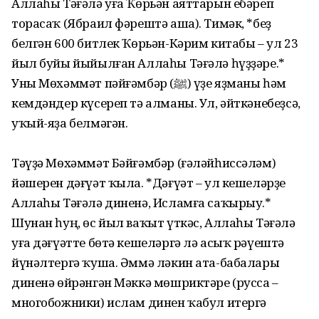
Аллаһы Тәғәлә уға Ҡөрьән аяттарын ебәреп
торасаҡ (Ябраил фәрештә аша). Тимәк, *беҙ
белгән 600 битлек Ҡөрьән-Кәрим китабы – ул 23
йыл буйы йыйылған Аллаһы Тәғәлә һүҙҙәре.*
Уны Мөхәммәт пәйғәмбәр (ﷺ) үҙе яҙманы һәм
кемдәндер күсереп тә алманы. Ул, әйткәнебеҙсә,
уҡый-яҙа белмәгән.
Тәүҙә Мөхәммәт Бәйғәмбәр (ғәләйһиссәләм)
йәшерен дәғүәт ҡыла. *Дәғүәт – ул кешеләрҙе
Аллаһы Тәғәлә диненә, Исламға саҡырыу.*
Шунан һуң, өс йыл ваҡыт үткәс, Аллаһы Тәғәлә
уға дәғүәтте бөтә кешеләргә лә асыҡ рәүештә
йүнәлтергә ҡуша. Әммә ләкин ата-бабалары
диненә өйрәнгән Мәккә мөшриктәре (русса –
многобожники) ислам динен ҡабул итергә