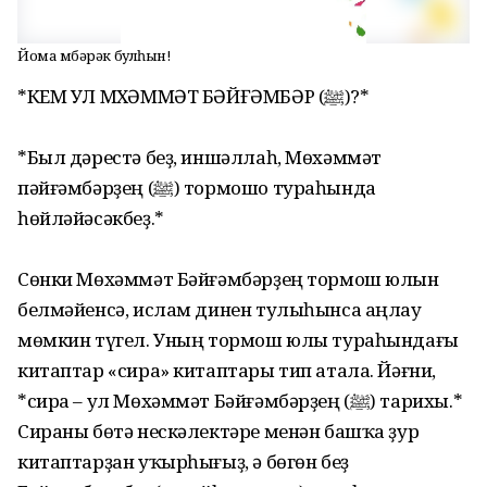
Йома мөбәрәк булһын!
*КЕМ УЛ МӨХӘММӘТ БӘЙҒӘМБӘР (ﷺ)?*
*Был дәрестә беҙ, иншәллаһ, Мөхәммәт
пәйғәмбәрҙең (ﷺ) тормошо тураһында
һөйләйәсәкбеҙ.*
Сөнки Мөхәммәт Бәйғәмбәрҙең тормош юлын
белмәйенсә, ислам динен тулыһынса аңлау
мөмкин түгел. Уның тормош юлы тураһындағы
китаптар «сира» китаптары тип атала. Йәғни,
*сира – ул Мөхәммәт Бәйғәмбәрҙең (ﷺ) тарихы.*
Сираны бөтә нескәлектәре менән башҡа ҙур
китаптарҙан уҡырһығыҙ, ә бөгөн беҙ