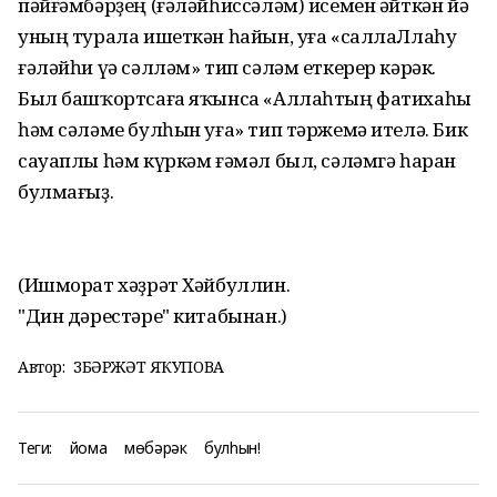
пәйғәмбәрҙең (ғәләйһиссәләм) исемен әйткән йә
уның турала ишеткән һайын, уға «саллаЛлаһу
ғәләйһи үә сәлләм» тип сәләм еткерер кәрәк.
Был башҡортсаға яҡынса «Аллаһтың фатихаһы
һәм сәләме булһын уға» тип тәржемә ителә. Бик
сауаплы һәм күркәм ғәмәл был, сәләмгә һаран
булмағыҙ.
(Ишморат хәҙрәт Хәйбуллин.
"Дин дәрестәре" китабынан.)
Автор:
ЗӨБӘРЖӘТ ЯҠУПОВА
Теги:
йома
мөбәрәк
булһын!