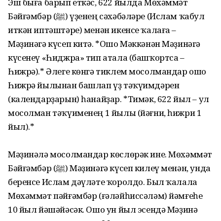
Эш быға барып еткәс, 622 йылда Мөхәммәт
Бәйғәмбәр (ﷺ) үҙенең сәхәбәләре (Ислам ҡабул
иткән иптәштәре) менән икенсе ҡалаға –
Мәҙинәгә күсеп китә. *Ошо Мәккәнән Мәҙинәгә
күсенеү «Һиджра» тип атала (башҡортса –
Һижрә).* Әлеге көнгә тиклем мосолмандар ошо
Һижрә йылынан башлап үҙ тәҡүимдәрен
(календарҙарын) һанайҙар. *Тимәк, 622 йыл – ул
мосолман тәҡүименең 1 йылы (йәғни, һижри 1
йыл).*
Мәҙинәлә мосолмандар көслөрәк ине. Мөхәммәт
Бәйғәмбәр (ﷺ) Мәҙинәгә күсеп килеү менән, унда
беренсе Ислам дәүләте ҡоролдо. Был ҡалала
Мөхәммәт пәйғәмбәр (ғәләйһиссәләм) йәмғеһе
10 йыл йәшәйәсәк. Ошо ун йыл эсендә Мәҙинә