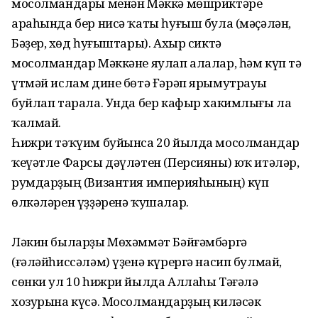
мосолмандары менән Мәккә мөшриктәре
араһында бер нисә ҡаты һуғыш була (мәҫәлән,
Бәҙер, Өхөд һуғыштары). Ахыр сиктә
мосолмандар Мәккәне яулап алалар, һәм күп тә
үтмәй ислам дине бөтә Ғәрәп ярымутрауы
буйлап тарала. Унда бер кафыр хакимлығы ла
ҡалмай.
Һижри тәҡүим буйынса 20 йылда мосолмандар
ҡеүәтле Фарсы дәүләтен (Персияны) юҡ итәләр,
румдарҙың (Византия империяһының) күп
өлкәләрен үҙҙәренә ҡушалар.
Ләкин быларҙы Мөхәммәт Бәйғәмбәргә
(ғәләйһиссәләм) үҙенә күрергә насип булмай,
сөнки ул 10 һижри йылда Аллаһы Тәғәлә
хозурына күсә. Мосолмандарҙың киләсәк