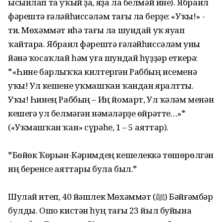
ысынлап та уҡый ҙа, яҙа ла белмәй ине). Ябраил
фәрештә ғәләйһиссәләм тағы ла берҙе: «Уҡы!» -
ти. Мөхәммәт иһә тағы ла шундай уҡ яуап
ҡайтара. Ябраил фәрештә ғәләйһиссәләм уны
йәнә ҡосаҡлай һәм уға шундай һүҙҙәр еткерә:
*«Һине барлыҡҡа килтергән Раббың исеменә
уҡы! Ул кешене уҡмашҡан ҡандан яралтты.
Уҡы! Һинең Раббың – Иң йомарт, Ул ҡәләм менән
кешегә ул белмәгән нәмәләрҙе өйрәтте…»*
(«Уҡмашҡан ҡан» сүрәһе, 1 – 5 аяттар).
*Бөйөк Ҡөрьән-Кәримдең кешелеккә төшөрөлгән
иң беренсе аяттары була был.*
Шулай итеп, 40 йәшлек Мөхәммәт (ﷺ) Бәйғәмбәр
булды. Ошо кистән һуң тағы 23 йыл буйына