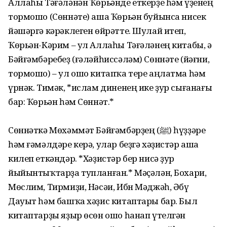
Аллаһы Тәғәләнән Ҡөрьәнде еткерҙе һәм үҙенең
тормошо (Сөннәте) аша Ҡөрьән буйынса нисек
йәшәргә кәрәклеген өйрәтте. Шулай итеп,
Ҡөрьән-Кәрим – ул Аллаһы Тәғәләнең китабы, ә
Бәйғәмбәребеҙ (ғәләйһиссәләм) Сөннәте (йәғни,
тормошо) – ул ошо китапҡа тере аңлатма һәм
үрнәк. Тимәк, *ислам диненең ике ҙур сығанағы
бар: Ҡөрьән һәм Сөннәт.*
Сөннәткә Мөхәммәт Бәйғәмбәрҙең (ﷺ) һүҙҙәре
һәм ғәмәлдәре керә, улар беҙгә хәҙистәр аша
килеп еткәндәр. *Хәҙистәр бер нисә ҙур
йыйынтыҡтарҙа тупланған.* Мәҫәлән, Бохари,
Мөслим, Тирмиҙи, Нәсәи, Ибн Мәджәһ, Әбү
Дауыт һәм башҡа хәҙис китаптары бар. Был
китаптарҙы яҙыр өсөн ошо һанап үтелгән