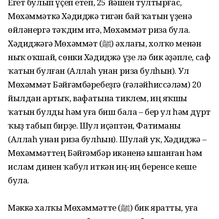
Егет булып үҫеп етеп, 25 йәшен тултырғас,
Мөхәммәткә Хәдиджә тигән бай ҡатын үҙенә
өйләнергә тәҡдим итә, Мөхәммәт риза була.
Хәдиджәгә Мөхәммәт (ﷺ) әхлағы, холҡо менән
ныҡ оҡшай, сөнки Хәдиджә үҙе лә бик әҙәпле, саф
ҡатын булған (Аллаһ унан риза булһын). Ул
Мөхәммәт Бәйғәмбәребеҙгә (ғәләйһиссәләм) 20
йылдан артыҡ, вафатына тиклем, иң яҡшы
ҡатын булды һәм уға биш бала – бер ул һәм дүрт
ҡыҙ табып бирҙе. Шул иҫәптән, Фатиманы
(Аллаһ унан риза булһын). Шулай уҡ, Хәдиджә –
Мөхәммәттең Бәйғәмбәр икәненә ышанған һәм
ислам динен ҡабул иткән иң-иң беренсе кеше
була.
Мәккә халҡы Мөхәммәтте (ﷺ) бик яратты, уға