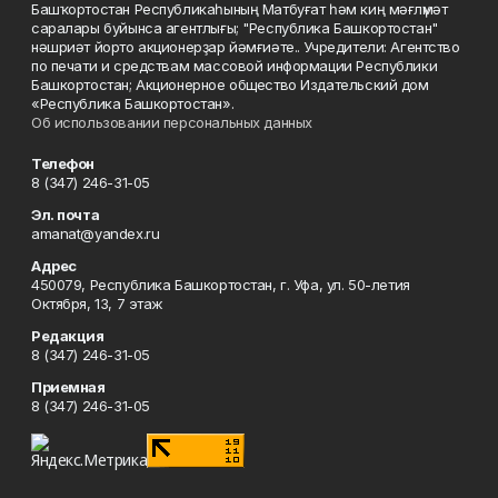
Башҡортостан Республикаһының Матбуғат һәм киң мәғлүмәт
саралары буйынса агентлығы; "Республика Башкортостан"
нәшриәт йорто акционерҙар йәмғиәте.. Учредители: Агентство
по печати и средствам массовой информации Республики
Башкортостан; Акционерное общество Издательский дом
«Республика Башкортостан».
Об использовании персональных данных
Телефон
8 (347) 246-31-05
Эл. почта
amanat@yandex.ru
Адрес
450079, Республика Башкортостан, г. Уфа, ул. 50-летия
Октября, 13, 7 этаж
Редакция
8 (347) 246-31-05
Приемная
8 (347) 246-31-05