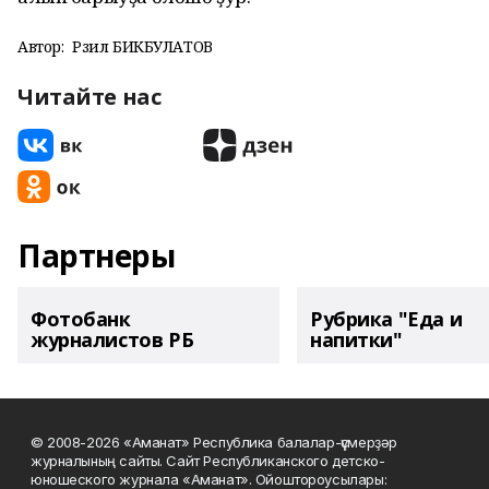
Автор:
Рәзил БИКБУЛАТОВ
Читайте нас
Партнеры
Фотобанк
Рубрика "Еда и
журналистов РБ
напитки"
© 2008-2026 «Аманат» Республика балалар-үҫмерҙәр
журналының сайты. Сайт Республиканского детско-
юношеского журнала «Аманат». Ойоштороусылары: