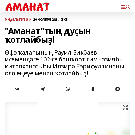
Яңылыҡтар
20 НОЯБРЯ 2021, 03:05
"Аманат"тың дуҫын
ҡотлайбыҙ!
Өфө ҡалаһының Рауил Бикбаев
исемендәге 102-се башҡорт гимназияһы
китапханасыһы Илзирә Ғәрифуллинаны
оло еңеүе менән ҡотлайбыҙ!