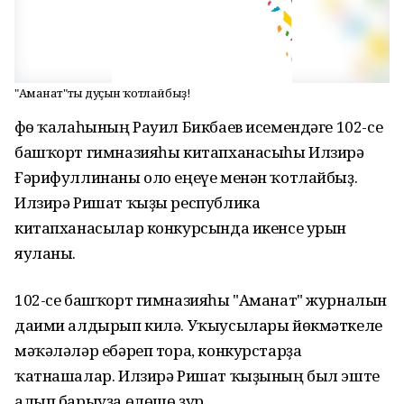
"Аманат"тың дуҫын ҡотлайбыҙ!
Өфө ҡалаһының Рауил Бикбаев исемендәге 102-се
башҡорт гимназияһы китапханасыһы Илзирә
Ғәрифуллинаны оло еңеүе менән ҡотлайбыҙ.
Илзирә Ришат ҡыҙы республика
китапханасылар конкурсында икенсе урын
яуланы.
102-се башҡорт гимназияһы "Аманат" журналын
даими алдырып килә. Уҡыусылары йөкмәткеле
мәҡәләләр ебәреп тора, конкурстарҙа
ҡатнашалар. Илзирә Ришат ҡыҙының был эште
алып барыуҙа өлөшө ҙур.