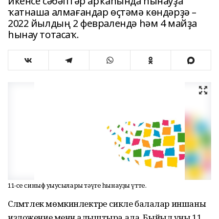
икенсе сәбәптәр арҡаһында һынауҙа
ҡатнаша алмағандар өҫтәмә көндәрҙә –
2022 йылдың 2 февралендә һәм 4 майҙа
һынау тотасаҡ.
11-се синыф уҡыусылары тәүге һынауҙы үтте.
Сәләмәтлек мөмкинлектәре сикле балалар иншаны
изложение менән алыштыра ала. Быйыл уны 11