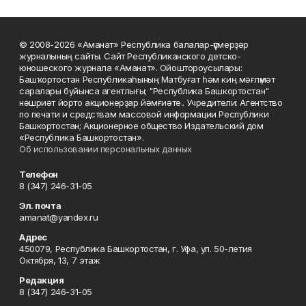
© 2008-2026 «Аманат» Республика балалар-үҫмерҙәр
журналының сайты. Сайт Республиканского детско-
юношеского журнала «Аманат». Ойоштороусылары:
Башҡортостан Республикаһының Матбуғат һәм киң мәғлүмәт
саралары буйынса агентлығы; "Республика Башкортостан"
нәшриәт йорто акционерҙар йәмғиәте.. Учредители: Агентство
по печати и средствам массовой информации Республики
Башкортостан; Акционерное общество Издательский дом
«Республика Башкортостан».
Об использовании персональных данных
Телефон
8 (347) 246-31-05
Эл. почта
amanat@yandex.ru
Адрес
450079, Республика Башкортостан, г. Уфа, ул. 50-летия
Октября, 13, 7 этаж
Редакция
8 (347) 246-31-05