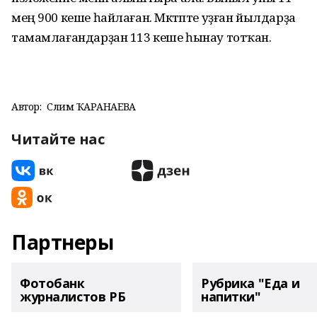
мең 900 кеше һайлаған. Мәктәпте уҙған йылдарҙа
тамамлағандарҙан 113 кеше һынау тотҡан.
Автор:
Сәлимә ҠАРАНАЕВА
Читайте нас
Партнеры
Фотобанк
Рубрика "Еда и
журналистов РБ
напитки"