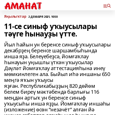
Яңылыҡтар
2 ДЕКАБРЯ 2021, 10:50
11-се синыф уҡыусылары
тәүге һынауҙы үтте.
Йыл һайын ун беренсе синыф уҡыусылары
декабрҙең беренсе шаршамбыһында
инша яҙа. Белеүебеҙсә, йомғаҡлау
һынауын уңышлы үткән уҡыусылар
Дәүләт йомғаҡлау аттестацияһына инеү
мөмкинлеген ала. Быйыл иһә иншаны 650
меңгә яҡын уҡыусы
яҙған. Республикабыҙҙың 820 дөйөм
белем биреү мәктәбендә барлығы 116
меңдән артыҡ ун беренсе синыф
уҡыусыһы инша яҙҙы. Йомғаҡлау иншаһы
(изложение) өсөн “незачёт” алған йә