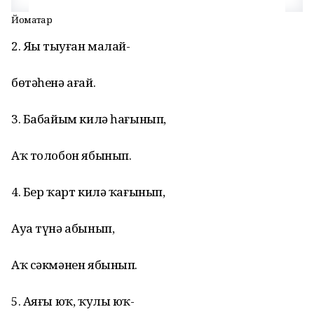
Йомаҡтар
2. Яңы тыуған малай-
бөтәһенә ағай.
3. Бабайым килә һағынып,
Аҡ толобон ябынып.
4. Бер ҡарт килә ҡағынып,
Ауа түнә абынып,
Аҡ сәкмәнен ябынып.
5. Аяғы юҡ, ҡулы юҡ-