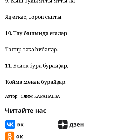
9. Ҡыш буйы ятты-ятты ла
Яҙ еткәс, тороп сапты
10. Тау башында еңгәләр
Талир тәңкә һибәләр.
11. Бейек бура бурайҙар,
Ҡойма менән бурайҙар.
Автор:
Сәлимә ҠАРАНАЕВА
Читайте нас