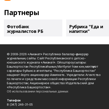
Партнеры
Фотобанк
Рубрика "Еда и
журналистов РБ
напитки"
© 2008-2026 «Аманат» Республика балалар-үҫмерҙәр
журналының сайты. Сайт Республиканского детско-
юношеского журнала «Аманат». Ойоштороусылары:
Башҡортостан Республикаһының Матбуғат һәм киң мәғлүмәт
саралары буйынса агентлығы; "Республика Башкортостан"
нәшриәт йорто акционерҙар йәмғиәте.. Учредители: Агентство
по печати и средствам массовой информации Республики
Башкортостан; Акционерное общество Издательский дом
«Республика Башкортостан».
Об использовании персональных данных
Телефон
8 (347) 246-31-05