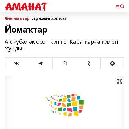
Яңылыҡтар
21 ДЕКАБРЯ 2021, 09:34
Йомаҡтар
Аҡ күбәләк осоп китте, Ҡара ҡарға килеп
ҡунды.