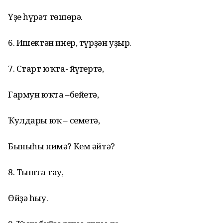
Үҙе һүрәт төшөрә.
6. Ишектән инер, түрҙән уҙыр.
7. Старт юҡта- йүгертә,
Гармун юҡта –бейетә,
Ҡулдары юҡ – семетә,
Быныһы нимә? Кем әйтә?
8. Тышта тау,
Өйҙә һыу.