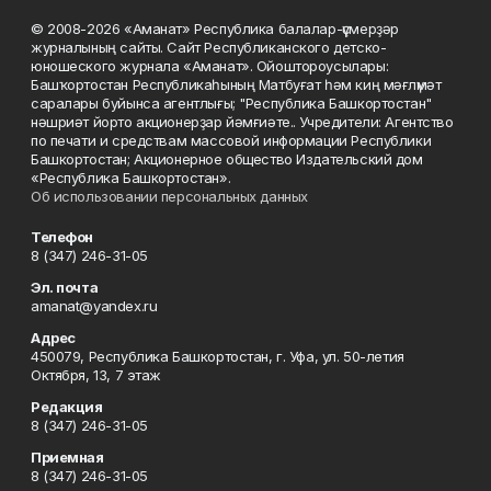
© 2008-2026 «Аманат» Республика балалар-үҫмерҙәр
журналының сайты. Сайт Республиканского детско-
юношеского журнала «Аманат». Ойоштороусылары:
Башҡортостан Республикаһының Матбуғат һәм киң мәғлүмәт
саралары буйынса агентлығы; "Республика Башкортостан"
нәшриәт йорто акционерҙар йәмғиәте.. Учредители: Агентство
по печати и средствам массовой информации Республики
Башкортостан; Акционерное общество Издательский дом
«Республика Башкортостан».
Об использовании персональных данных
Телефон
8 (347) 246-31-05
Эл. почта
amanat@yandex.ru
Адрес
450079, Республика Башкортостан, г. Уфа, ул. 50-летия
Октября, 13, 7 этаж
Редакция
8 (347) 246-31-05
Приемная
8 (347) 246-31-05