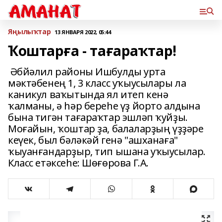
Яңылыҡтар
13 ЯНВАРЯ 2022, 05:44
Ҡоштарға - тағараҡтар!
Әбйәлил районы Ишбулды урта
мәктәбенең 1, 3 класс уҡыусылары ла
каникул ваҡытында ял итеп кенә
ҡалманы, ә һәр береһе үҙ йорто алдына
бына тигән тағараҡтар эшләп ҡуйҙы.
Моғайын, ҡоштар ҙа, балаларҙың үҙҙәре
кеүек, был бәләкәй генә "ашханаға"
ҡыуанғандарҙыр, тип ышана уҡыусылар.
Класс етәксеһе: Шөғөрова Г.А.