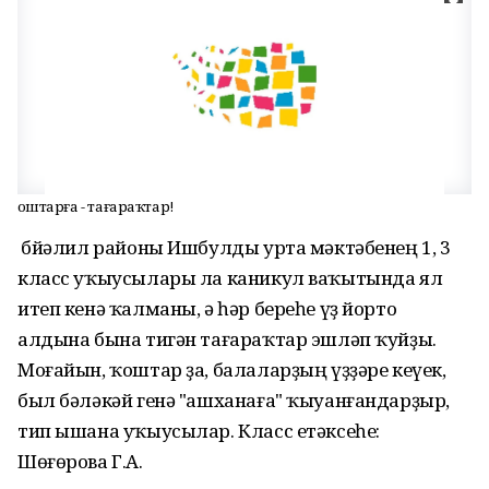
Ҡоштарға - тағараҡтар!
Әбйәлил районы Ишбулды урта мәктәбенең 1, 3
класс уҡыусылары ла каникул ваҡытында ял
итеп кенә ҡалманы, ә һәр береһе үҙ йорто
алдына бына тигән тағараҡтар эшләп ҡуйҙы.
Моғайын, ҡоштар ҙа, балаларҙың үҙҙәре кеүек,
был бәләкәй генә "ашханаға" ҡыуанғандарҙыр,
тип ышана уҡыусылар. Класс етәксеһе:
Шөғөрова Г.А.