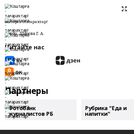
Ҡоштарға - тағараҡтар!
Автор:
Шөғөрова Г. А.
Читайте нас
Партнеры
Фотобанк
Рубрика "Еда и
журналистов РБ
напитки"