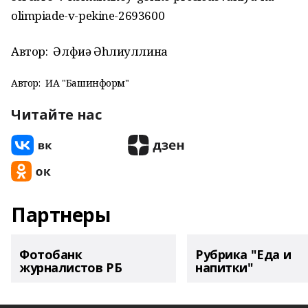
olimpiade-v-pekine-2693600
Автор:
Әлфиә Әһлиуллина
Автор:
ИА "Башинформ"
Читайте нас
Партнеры
Фотобанк
Рубрика "Еда и
журналистов РБ
напитки"