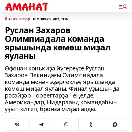
Яңылыҡтар
16 ФЕВРАЛЯ 2022, 03:45
Руслан Захаров
Олимпиадала команда
ярышында көмөш миҙал
яуланы
Өфөнән конькиҙа йүгереүсе Руслан
Захаров Пекиндағы Олимпиадала
команда менән эҙәрлекләү ярышында
көмөш миҙал яуланы. Финал уҙышында
рәсәйҙәр норвегтарҙан еңелде.
Американдар, Нидерланд командаһын
уҙып китеп, бронза миҙал алды.