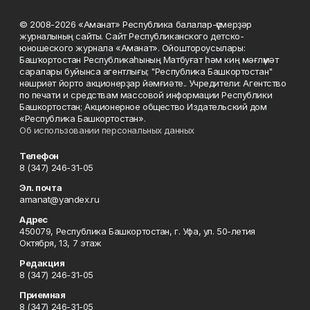
© 2008-2026 «Аманат» Республика балалар-үҫмерҙәр
журналының сайты. Сайт Республиканского детско-
юношеского журнала «Аманат». Ойоштороусылары:
Башҡортостан Республикаһының Матбуғат һәм киң мәғлүмәт
саралары буйынса агентлығы; "Республика Башкортостан"
нәшриәт йорто акционерҙар йәмғиәте.. Учредители: Агентство
по печати и средствам массовой информации Республики
Башкортостан; Акционерное общество Издательский дом
«Республика Башкортостан».
Об использовании персональных данных
Телефон
8 (347) 246-31-05
Эл. почта
amanat@yandex.ru
Адрес
450079, Республика Башкортостан, г. Уфа, ул. 50-летия
Октября, 13, 7 этаж
Редакция
8 (347) 246-31-05
Приемная
8 (347) 246-31-05