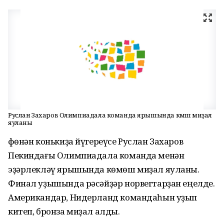
Руслан Захаров Олимпиадала команда ярышында көмөш миҙал
яуланы
Өфөнән конькиҙа йүгереүсе Руслан Захаров
Пекиндағы Олимпиадала команда менән
эҙәрлекләү ярышында көмөш миҙал яуланы.
Финал уҙышында рәсәйҙәр норвегтарҙан еңелде.
Американдар, Нидерланд командаһын уҙып
китеп, бронза миҙал алды.