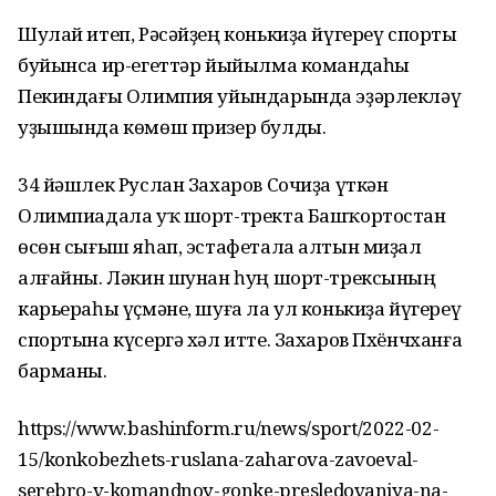
Шулай итеп, Рәсәйҙең конькиҙа йүгереү спорты
буйынса ир-егеттәр йыйылма командаһы
Пекиндағы Олимпия уйындарында эҙәрлекләү
уҙышында көмөш призер булды.
34 йәшлек Руслан Захаров Сочиҙа үткән
Олимпиадала уҡ шорт-тректа Башҡортостан
өсөн сығыш яһап, эстафетала алтын миҙал
алғайны. Ләкин шунан һуң шорт-трексының
карьераһы үҫмәне, шуға ла ул конькиҙа йүгереү
спортына күсергә хәл итте. Захаров Пхёнчханға
барманы.
https://www.bashinform.ru/news/sport/2022-02-
15/konkobezhets-ruslana-zaharova-zavoeval-
serebro-v-komandnoy-gonke-presledovaniya-na-