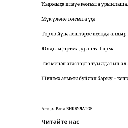
Ҡырмыҫҡа иләүе көнъяҡта урынлаша
Мүк үләне төнъяҡта үҫә.
Төрлө йүнәлештәрҙе иҫеңдә ҡалдыр.
Юлды ҡыҫҡартма, урап та барма.
Таяҡ менән ағастарға туҡылдатып ал.
Шишмә ағымы буйлап барыу – кеше
Автор:
Рәзил БИКБУЛАТОВ
Читайте нас