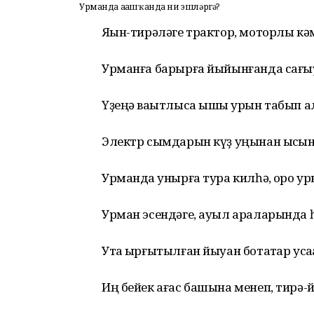
Урманда аҙашҡанда ни эшләргә?
Яҡын-тирәләге трактор, моторлы кәм
Урманға барырға йыйынғанда сағыу
Үҙеңә ваҡытлыса ышыҡ урын табып а
Электр сымдарын күҙ уңынан ысҡы
Урманда ҡунырға тура килһә, ҡоро ур
Урман эсендәге, ауыл араларында һ
Утҡа ырғытылған йыуан ботаҡтар уса
Иң бейек ағас башына менеп, тирә-й