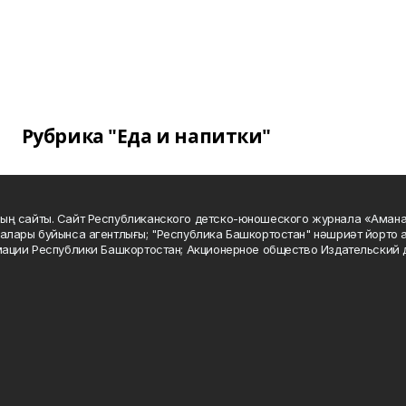
Рубрика "Еда и напитки"
ың сайты. Сайт Республиканского детско-юношеского журнала «Аман
алары буйынса агентлығы; "Республика Башкортостан" нәшриәт йорто а
мации Республики Башкортостан; Акционерное общество Издательский