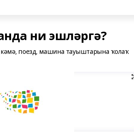
нда ни эшләргә?
 кәмә, поезд, машина тауыштарына ҡолаҡ