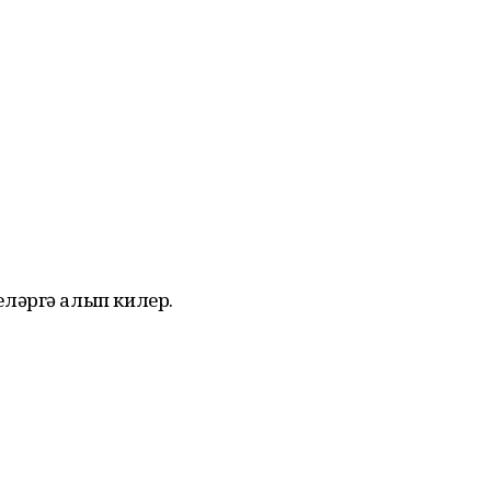
.
ләргә алып килер.