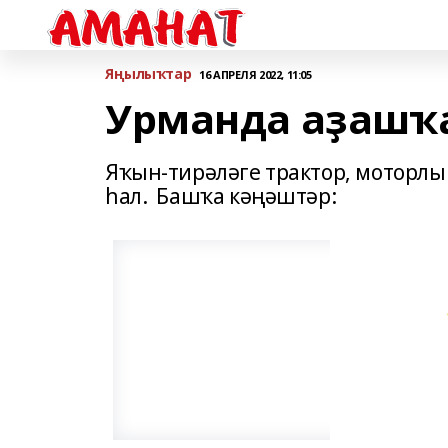
Яңылыҡтар
16 АПРЕЛЯ 2022, 11:05
Урманда аҙашҡа
Яҡын-тирәләге трактор, моторлы
һал. Башҡа кәңәштәр: