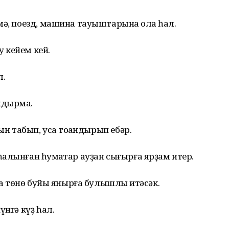
ә, поезд, машина тауыштарына ҡолаҡ һал.
 кейем кей.
л.
ндырма.
ын табып, усаҡ тоҡандырып ебәр.
алынған һуҡмаҡтар ауҙан сығырға ярҙам итер.
ҡҡа төнө буйы янырға булышлыҡ итәсәк.
үнгә күҙ һал.