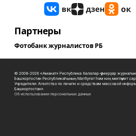
Партнеры
Фотобанк журналистов РБ
© 2008-2026 «Аманат» Республика балалар-үҫмерҙәр журналын
Башҡортостан Республикаһының Матбуғат һәм киң мәғлүмәт сар
Учредители: Агентство по печати и средствам массовой инфор
Башкортостан».
Об использовании персональных данных