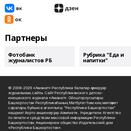
Партнеры
Фотобанк
Рубрика "Еда и
журналистов РБ
напитки"
© 2008-2026 «Аманат» Республика балалар-үҫмерҙәр
журналының сайты. Сайт Республиканского детско-
юношеского журнала «Аманат». Ойоштороусылары:
Башҡортостан Республикаһының Матбуғат һәм киң мәғлүмәт
саралары буйынса агентлығы; "Республика Башкортостан"
нәшриәт йорто акционерҙар йәмғиәте.. Учредители: Агентство
по печати и средствам массовой информации Республики
Башкортостан; Акционерное общество Издательский дом
«Республика Башкортостан».