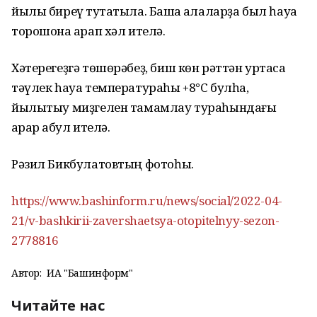
йылы биреү туҡтатыла. Башҡа ҡалаларҙа был һауа
торошона ҡарап хәл ителә.
Хәтерегеҙгә төшөрәбеҙ, биш көн рәттән уртаса
тәүлек һауа температураһы +8°C булһа,
йылытыу миҙгелен тамамлау тураһындағы
ҡарар ҡабул ителә.
Рәзил Бикбулатовтың фотоһы.
https://www.bashinform.ru/news/social/2022-04-
21/v-bashkirii-zavershaetsya-otopitelnyy-sezon-
2778816
Автор:
ИА "Башинформ"
Читайте нас