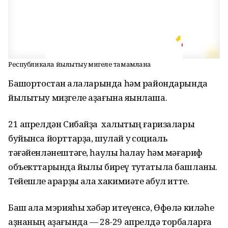
Республикала йылытыу миҙгеле тамамлана
Башҡортостан ҡалаларында һәм райондарында
йылытыу миҙгеле аҙағына яҡынлаша.
21 апрелдән Сибайҙа халыҡтың ғаризалары
буйынса йорттарҙа, шулай уҡ социаль
тәғәйенләнештәге, һаулыҡ һаҡлау һәм мәғариф
объекттарында йылы биреү туҡтатыла башланы.
Тейешле ҡарарҙы ҡала хакимиәте ҡабул итте.
Баш ҡала мэрияһы хәбәр итеүенсә, Өфөлә киләһе
аҙнаның аҙағында — 28-29 апрелдә торбаларға