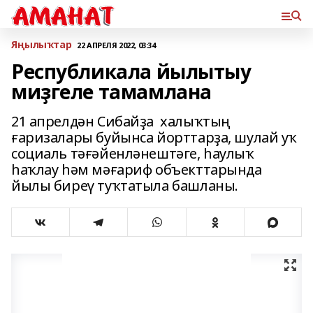
Яңылыҡтар
22 АПРЕЛЯ 2022, 03:34
Республикала йылытыу
миҙгеле тамамлана
21 апрелдән Сибайҙа халыҡтың
ғаризалары буйынса йорттарҙа, шулай уҡ
социаль тәғәйенләнештәге, һаулыҡ
һаҡлау һәм мәғариф объекттарында
йылы биреү туҡтатыла башланы.