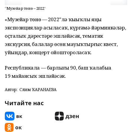
“Музейҙар төнө – 2022”
«Музейҙар төнө — 2022"лә ҡыҙыҡлы яңы
экспозициялар асыласаҡ, күргәҙмә-йәрминкәләр,
оҫталыҡ дәрестәре эшләйәсәк, тематик
экскурсия, балалар өсөн мауыҡтырғыс квест,
уйындар, концерт ойоштороласаҡ.
Республикала — барлығы 90, баш ҡалабыҙҙа
19 майҙансыҡ эшләйәсәк.
Автор:
Сәлимә ҠАРАНАЕВА
Читайте нас