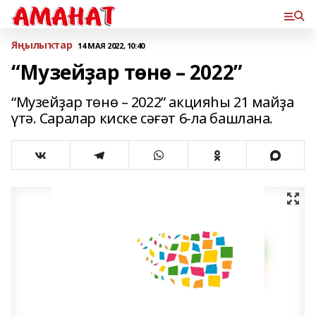
Яңылыҡтар
14 МАЯ 2022, 10:40
“Музейҙар төнө – 2022”
“Музейҙар төнө – 2022” акцияһы 21 майҙа
үтә. Саралар киске сәғәт 6-ла башлана.