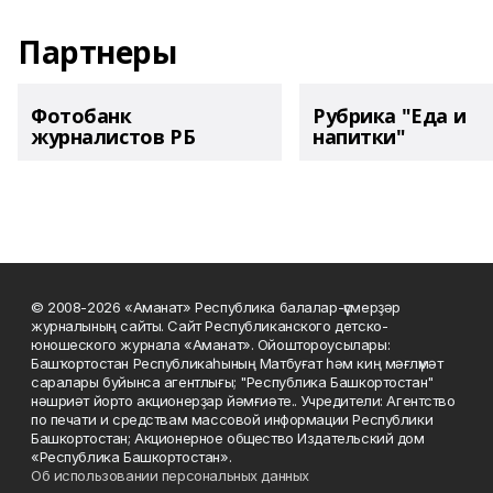
Партнеры
Фотобанк
Рубрика "Еда и
журналистов РБ
напитки"
© 2008-2026 «Аманат» Республика балалар-үҫмерҙәр
журналының сайты. Сайт Республиканского детско-
юношеского журнала «Аманат». Ойоштороусылары:
Башҡортостан Республикаһының Матбуғат һәм киң мәғлүмәт
саралары буйынса агентлығы; "Республика Башкортостан"
нәшриәт йорто акционерҙар йәмғиәте.. Учредители: Агентство
по печати и средствам массовой информации Республики
Башкортостан; Акционерное общество Издательский дом
«Республика Башкортостан».
Об использовании персональных данных