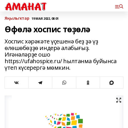
Яңылыҡтар
19 МАЯ 2022, 08:01
Өфөлә хоспис төҙөлә
Хоспис хәрәкәте үҫешенә беҙ ҙә үҙ
өлөшөбөҙҙө индерә алабығыҙ.
Иғәнәләрҙе ошо
https://ufahospice.ru/ һылтанма буйынса
үтеп күсерергә мөмкин.