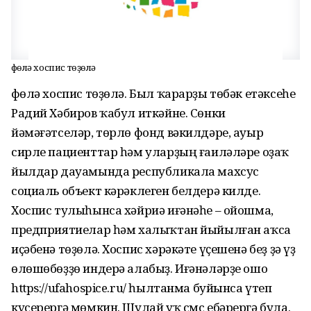
Өфөлә хоспис төҙөлә
Өфөлә хоспис төҙөлә. Был ҡарарҙы төбәк етәксеһе
Радий Хәбиров ҡабул иткәйне. Сөнки
йәмәғәтселәр, төрлө фонд вәкилдәре, ауыр
сирле пациенттар һәм уларҙың ғаиләләре оҙаҡ
йылдар дауамында республикала махсус
социаль объект кәрәклеген белдерә килде.
Хоспис тулыһынса хәйриә иғәнәһе – ойошма,
предприятиелар һәм халыҡтан йыйылған аҡса
иҫәбенә төҙөлә. Хоспис хәрәкәте үҫешенә беҙ ҙә үҙ
өлөшөбөҙҙө индерә алабыҙ. Иғәнәләрҙе ошо
https://ufahospice.ru/ һылтанма буйынса үтеп
күсерергә мөмкин. Шулай уҡ смс ебәрергә була.