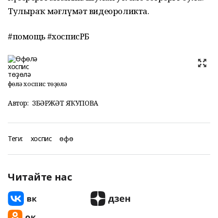
Тулыраҡ мәғлүмәт видеороликта.
#помощь #хосписРБ
Өфөлә хоспис төҙөлә
Автор:
ЗӨБӘРЖӘТ ЯҠУПОВА
Теги:
хоспис
өфө
Читайте нас