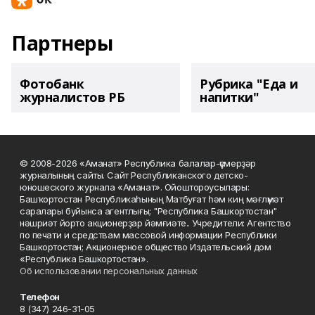
Партнеры
Фотобанк
Рубрика "Еда и
журналистов РБ
напитки"
© 2008-2026 «Аманат» Республика балалар-үҫмерҙәр
журналының сайты. Сайт Республиканского детско-
юношеского журнала «Аманат». Ойоштороусылары:
Башҡортостан Республикаһының Матбуғат һәм киң мәғлүмәт
саралары буйынса агентлығы; "Республика Башкортостан"
нәшриәт йорто акционерҙар йәмғиәте.. Учредители: Агентство
по печати и средствам массовой информации Республики
Башкортостан; Акционерное общество Издательский дом
«Республика Башкортостан».
Об использовании персональных данных
Телефон
8 (347) 246-31-05